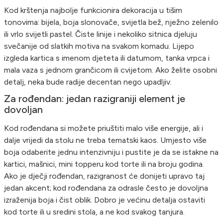
Kod krštenja najbolje funkcionira dekoracija u tišim
tonovima: bijela, boja slonovače, svijetla bež, nježno zelenilo
ili vrlo svijetli pastel. Čiste linije i nekoliko sitnica djeluju
svečanije od slatkih motiva na svakom komadu. Lijepo
izgleda kartica s imenom djeteta ili datumom, tanka vrpca i
mala vaza s jednom grančicom ili cvijetom. Ako želite osobni
detalj, neka bude radije decentan nego upadljiv.
Za rođendan: jedan razigraniji element je
dovoljan
Kod rođendana si možete priuštiti malo više energije, ali i
dalje vrijedi da stolu ne treba tematski kaos. Umjesto više
boja odaberite jednu intenzivniju i pustite je da se istakne na
kartici, mašnici, mini topperu kod torte ili na broju godina.
Ako je dječji rođendan, razigranost će donijeti upravo taj
jedan akcent; kod rođendana za odrasle često je dovoljna
izraženija boja i čist oblik. Dobro je većinu detalja ostaviti
kod torte ili u sredini stola, a ne kod svakog tanjura.