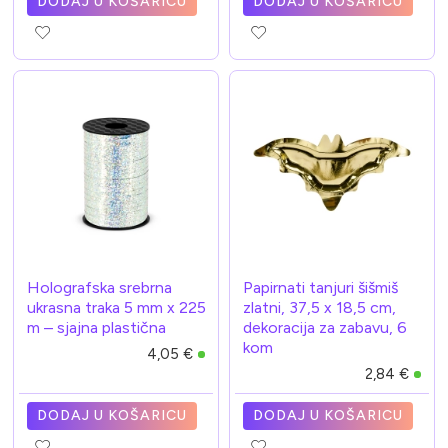
DODAJ U KOŠARICU
DODAJ U KOŠARICU
Holografska srebrna
Papirnati tanjuri šišmiš
ukrasna traka 5 mm x 225
zlatni, 37,5 x 18,5 cm,
m – sjajna plastična
dekoracija za zabavu, 6
kom
4,05 €
2,84 €
DODAJ U KOŠARICU
DODAJ U KOŠARICU