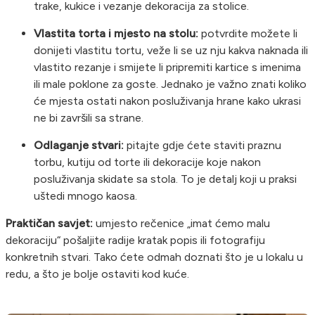
trake, kukice i vezanje dekoracija za stolice.
Vlastita torta i mjesto na stolu:
potvrdite možete li
donijeti vlastitu tortu, veže li se uz nju kakva naknada ili
vlastito rezanje i smijete li pripremiti kartice s imenima
ili male poklone za goste. Jednako je važno znati koliko
će mjesta ostati nakon posluživanja hrane kako ukrasi
ne bi završili sa strane.
Odlaganje stvari:
pitajte gdje ćete staviti praznu
torbu, kutiju od torte ili dekoracije koje nakon
posluživanja skidate sa stola. To je detalj koji u praksi
uštedi mnogo kaosa.
Praktičan savjet:
umjesto rečenice „imat ćemo malu
dekoraciju“ pošaljite radije kratak popis ili fotografiju
konkretnih stvari. Tako ćete odmah doznati što je u lokalu u
redu, a što je bolje ostaviti kod kuće.