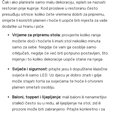
Čak i ako planirate samo malu dekoraciju, isplati se nazvati
restoran prije kupnje. Kod proslave u restoranu često
presuđuju sitnice: koliko ćete vremena dobiti za pripremu,
smijete li koristiti plamen i hoće li uopće biti mjesta za vaše
dodatke uz hranu i piće.
Vrijeme za pripremu stola:
provjerite koliko ranije
možete doći i hoćete li imati stol nekoliko minuta
samo za sebe. Negdje će vam ga osoblje samo
otključati, negdje će već biti potpuno postavljen, što
mijenja i to koliko dekoracije uopće stane na njega.
Svijeće i sigurnost:
pitajte jesu li dopuštene klasične
svijeće ili samo LED. Uz djecu je dobro znati i gdje
može stajati torta sa svijećama te hoće li otvoreni
plamen smetati osoblju.
Baloni, topperi i lijepljenje:
mali baloni ili nenametljivi
stalkići često su u redu, ali lijepljenje na stol, zid ili
prozore može biti zabranjeno. Pitajte konkretno i za