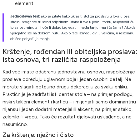
element.
Jednostavan test:
ako se pitate kako ukrasiti stol za proslavu u lokalu bez
stresa, provjerite tri stvari odjednom: stane li sve u jednu torbu, rasporedit ću
to za pet minuta i hoće li dobro izgledati i među tanjurima i čašama? Ako da,
vjerojatno ste na dobrom putu. Ako birate između dviju veličina, u restoranu
obično pobjeđuje manja.
Krštenje, rođendan ili obiteljska proslava:
ista osnova, tri različita raspoloženja
Kad već imate odabranu jednostavnu osnovu, raspoloženje
proslave određuju uglavnom boja i jedan osobni detalj. Ne
morate slagati potpuno drugu dekoraciju za svaku priliku.
Praktičnije je zadržati isti centar stola – na primjer podlogu,
niski stakleni element i karticu – i mijenjati samo dominantnu
nijansu i jedan dodatni materijal ili akcent, na primjer staklo,
zelenilo ili vrpcu. Tako će rezultat djelovati usklađeno, a ne
nasumično.
Za krštenje: nježno i čisto