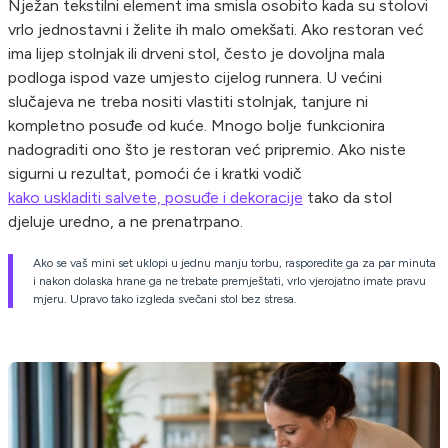
Nježan tekstilni element ima smisla osobito kada su stolovi
vrlo jednostavni i želite ih malo omekšati. Ako restoran već
ima lijep stolnjak ili drveni stol, često je dovoljna mala
podloga ispod vaze umjesto cijelog runnera. U većini
slučajeva ne treba nositi vlastiti stolnjak, tanjure ni
kompletno posuđe od kuće. Mnogo bolje funkcionira
nadograditi ono što je restoran već pripremio. Ako niste
sigurni u rezultat, pomoći će i kratki vodič
kako uskladiti salvete, posuđe i dekoracije
tako da stol
djeluje uredno, a ne prenatrpano.
Ako se vaš mini set uklopi u jednu manju torbu, rasporedite ga za par minuta
i nakon dolaska hrane ga ne trebate premještati, vrlo vjerojatno imate pravu
mjeru. Upravo tako izgleda svečani stol bez stresa.