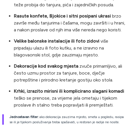
teže probija do tanjura, pića i zajedničkih posuda.
Rasute konfete, šljokice i sitni posipani ukrasi
brzo
završe među tanjurima i čašama, mogu završiti i u hrani,
a nakon proslave od njih ima više nereda nego koristi.
Velike balonske instalacije ili foto zidovi
više
pripadaju ulazu ili foto kutku, a ne izravno na
blagovaonski stol, gdje zauzimaju mjesto.
Dekoracije kod svakog mjesta
zvuče primamljivo, ali
često uzmu prostor za tanjure, boce, dječje
potrepštine i prirodno kretanje gostiju oko stola.
Krhki, izrazito mirisni ili komplicirano slagani komadi
teško se prenose, za vrijeme jela ometaju i tijekom
proslave ih stalno treba popravljati ili premještati.
Jednostavan filter:
ako dekoracija zauzima mjesto, smeta u pogledu, rasipa
se ili je tijekom posluživanja treba spašavati, u restoran je radije ne nosite.