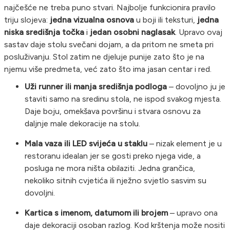
najčešće ne treba puno stvari. Najbolje funkcionira pravilo
triju slojeva:
jedna vizualna osnova
u boji ili teksturi,
jedna
niska središnja točka
i
jedan osobni naglasak
. Upravo ovaj
sastav daje stolu svečani dojam, a da pritom ne smeta pri
posluživanju. Stol zatim ne djeluje punije zato što je na
njemu više predmeta, već zato što ima jasan centar i red.
Uži runner ili manja središnja podloga
– dovoljno ju je
staviti samo na sredinu stola, ne ispod svakog mjesta.
Daje boju, omekšava površinu i stvara osnovu za
daljnje male dekoracije na stolu.
Mala vaza ili LED svijeća u staklu
– nizak element je u
restoranu idealan jer se gosti preko njega vide, a
posluga ne mora ništa obilaziti. Jedna grančica,
nekoliko sitnih cvjetića ili nježno svjetlo sasvim su
dovoljni.
Kartica s imenom, datumom ili brojem
– upravo ona
daje dekoraciji osoban razlog. Kod krštenja može nositi