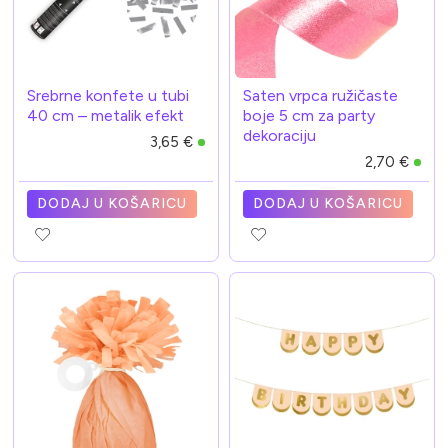
Srebrne konfete u tubi
Saten vrpca ružičaste
40 cm – metalik efekt
boje 5 cm za party
dekoraciju
3,65 €
2,70 €
DODAJ U KOŠARICU
DODAJ U KOŠARICU