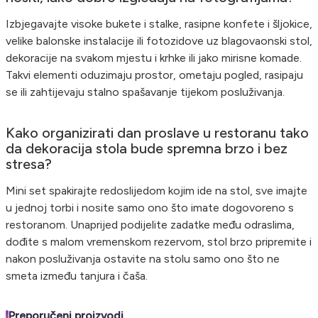
Izbjegavajte visoke bukete i stalke, rasipne konfete i šljokice,
velike balonske instalacije ili fotozidove uz blagovaonski stol,
dekoracije na svakom mjestu i krhke ili jako mirisne komade.
Takvi elementi oduzimaju prostor, ometaju pogled, rasipaju
se ili zahtijevaju stalno spašavanje tijekom posluživanja.
Kako organizirati dan proslave u restoranu tako
da dekoracija stola bude spremna brzo i bez
stresa?
Mini set spakirajte redoslijedom kojim ide na stol, sve imajte
u jednoj torbi i nosite samo ono što imate dogovoreno s
restoranom. Unaprijed podijelite zadatke među odraslima,
dođite s malom vremenskom rezervom, stol brzo pripremite i
nakon posluživanja ostavite na stolu samo ono što ne
smeta između tanjura i čaša.
Preporučeni proizvodi