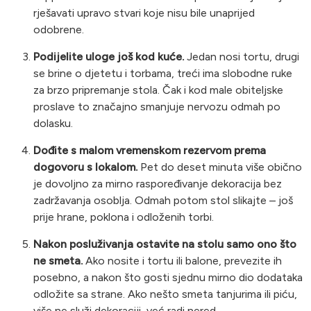
rješavati upravo stvari koje nisu bile unaprijed
odobrene.
Podijelite uloge još kod kuće.
Jedan nosi tortu, drugi
se brine o djetetu i torbama, treći ima slobodne ruke
za brzo pripremanje stola. Čak i kod male obiteljske
proslave to značajno smanjuje nervozu odmah po
dolasku.
Dođite s malom vremenskom rezervom prema
dogovoru s lokalom.
Pet do deset minuta više obično
je dovoljno za mirno raspoređivanje dekoracija bez
zadržavanja osoblja. Odmah potom stol slikajte – još
prije hrane, poklona i odloženih torbi.
Nakon posluživanja ostavite na stolu samo ono što
ne smeta.
Ako nosite i tortu ili balone, prevezite ih
posebno, a nakon što gosti sjednu mirno dio dodataka
odložite sa strane. Ako nešto smeta tanjurima ili piću,
više ne služi dekoraciji, već radi nered.