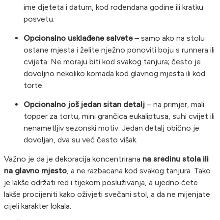
ime djeteta i datum, kod rođendana godine ili kratku
posvetu.
Opcionalno usklađene salvete
– samo ako na stolu
ostane mjesta i želite nježno ponoviti boju s runnera ili
cvijeta. Ne moraju biti kod svakog tanjura; često je
dovoljno nekoliko komada kod glavnog mjesta ili kod
torte.
Opcionalno još jedan sitan detalj
– na primjer, mali
topper za tortu, mini grančica eukaliptusa, suhi cvijet ili
nenametljiv sezonski motiv. Jedan detalj obično je
dovoljan, dva su već često višak.
Važno je da je dekoracija koncentrirana
na sredinu stola ili
na glavno mjesto
, a ne razbacana kod svakog tanjura. Tako
je lakše održati red i tijekom posluživanja, a ujedno ćete
lakše procijeniti kako oživjeti svečani stol, a da ne mijenjate
cijeli karakter lokala.