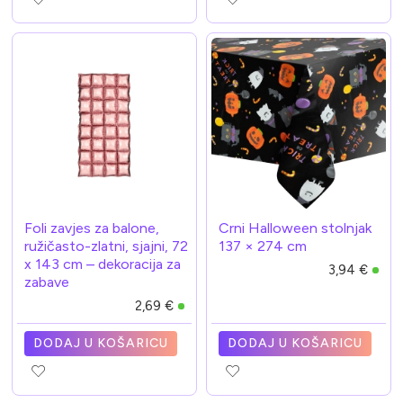
Foli zavjes za balone,
Crni Halloween stolnjak
ružičasto-zlatni, sjajni, 72
137 × 274 cm
x 143 cm – dekoracija za
3,94 €
zabave
2,69 €
DODAJ U KOŠARICU
DODAJ U KOŠARICU