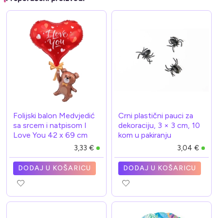
Folijski balon Medvjedić
Crni plastični pauci za
sa srcem i natpisom I
dekoraciju, 3 × 3 cm, 10
Love You 42 x 69 cm
kom u pakiranju
3,33 €
3,04 €
DODAJ U KOŠARICU
DODAJ U KOŠARICU