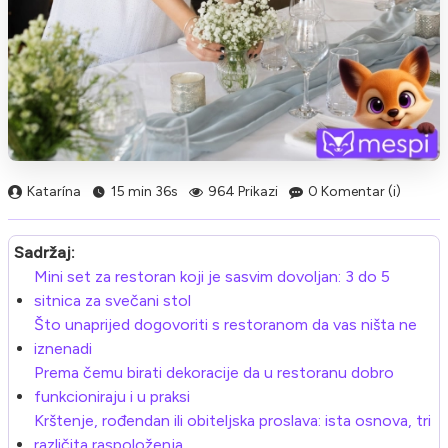
Katarína
15 min 36s
964 Prikazi
0 Komentar (i)
Sadržaj:
Mini set za restoran koji je sasvim dovoljan: 3 do 5
sitnica za svečani stol
Što unaprijed dogovoriti s restoranom da vas ništa ne
iznenadi
Prema čemu birati dekoracije da u restoranu dobro
funkcioniraju i u praksi
Krštenje, rođendan ili obiteljska proslava: ista osnova, tri
različita raspoloženja