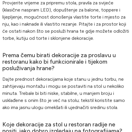
Provjerite vrijeme za pripremu stola, pravila za svijeće
(klasične naspram LED), dopuštenje za balone, toppere i
lijepljenje, mogućnost donošenja vlastite torte i mjesto za
nju, kao i naknade ili vlastito rezanje. Pitajte i za prostor koji
će ostati nakon što se posluži hrana te gdje možete odložiti
torbe, kutiju od torte i sklonjene dekoracije.
Prema čemu birati dekoracije za proslavu u
restoranu kako bi funkcionirale i tijekom
posluživanja hrane?
Dajte prednost dekoracijama koje stanu u jednu torbu, ne
zahtijevaju montažu i mogu se postaviti na stol u nekoliko
minuta. Trebale bi biti niske, stabilne, u manjem broju i
usklađene s onim što je već na stolu; tekstil koristite samo
ako ima jasnu ulogu omekšati ili ujednačiti sredinu stola.
Koje dekoracije za stol u restoran radije ne
nositi, iako dobro izgledaju na fotografijama?