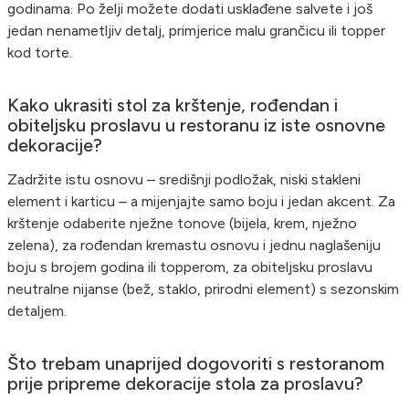
godinama. Po želji možete dodati usklađene salvete i još
jedan nenametljiv detalj, primjerice malu grančicu ili topper
kod torte.
Kako ukrasiti stol za krštenje, rođendan i
obiteljsku proslavu u restoranu iz iste osnovne
dekoracije?
Zadržite istu osnovu – središnji podložak, niski stakleni
element i karticu – a mijenjajte samo boju i jedan akcent. Za
krštenje odaberite nježne tonove (bijela, krem, nježno
zelena), za rođendan kremastu osnovu i jednu naglašeniju
boju s brojem godina ili topperom, za obiteljsku proslavu
neutralne nijanse (bež, staklo, prirodni element) s sezonskim
detaljem.
Što trebam unaprijed dogovoriti s restoranom
prije pripreme dekoracije stola za proslavu?