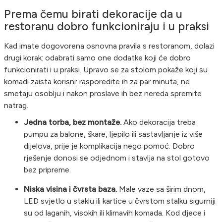
Prema čemu birati dekoracije da u
restoranu dobro funkcioniraju i u praksi
Kad imate dogovorena osnovna pravila s restoranom, dolazi
drugi korak: odabrati samo one dodatke koji će dobro
funkcionirati i u praksi. Upravo se za stolom pokaže koji su
komadi zaista korisni: rasporedite ih za par minuta, ne
smetaju osoblju i nakon proslave ih bez nereda spremite
natrag.
Jedna torba, bez montaže.
Ako dekoracija treba
pumpu za balone, škare, ljepilo ili sastavljanje iz više
dijelova, prije je komplikacija nego pomoć. Dobro
rješenje donosi se odjednom i stavlja na stol gotovo
bez pripreme.
Niska visina i čvrsta baza.
Male vaze sa širim dnom,
LED svjetlo u staklu ili kartice u čvrstom stalku sigurniji
su od laganih, visokih ili klimavih komada. Kod djece i