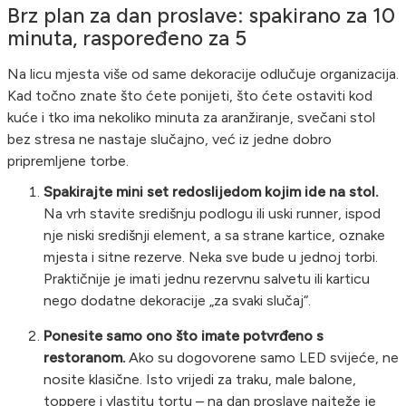
Brz plan za dan proslave: spakirano za 10
minuta, raspoređeno za 5
Na licu mjesta više od same dekoracije odlučuje organizacija.
Kad točno znate što ćete ponijeti, što ćete ostaviti kod
kuće i tko ima nekoliko minuta za aranžiranje, svečani stol
bez stresa ne nastaje slučajno, već iz jedne dobro
pripremljene torbe.
Spakirajte mini set redoslijedom kojim ide na stol.
Na vrh stavite središnju podlogu ili uski runner, ispod
nje niski središnji element, a sa strane kartice, oznake
mjesta i sitne rezerve. Neka sve bude u jednoj torbi.
Praktičnije je imati jednu rezervnu salvetu ili karticu
nego dodatne dekoracije „za svaki slučaj“.
Ponesite samo ono što imate potvrđeno s
restoranom.
Ako su dogovorene samo LED svijeće, ne
nosite klasične. Isto vrijedi za traku, male balone,
toppere i vlastitu tortu – na dan proslave najteže je