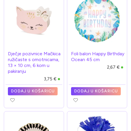
Dječje pozivnice Mačkica
Foli balon Happy Birthday
ružičaste s omotnicama,
Ocean 45 cm
13 × 10 cm, 6 kom u
2,67 €
pakiranju
3,75 €
DODAJ U KOŠARICU
DODAJ U KOŠARICU