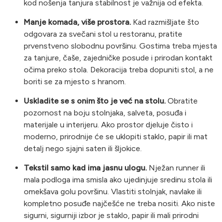
kod nošenja tanjura stabilnost je važnija od efekta.
Manje komada, više prostora.
Kad razmišljate što
odgovara za svečani stol u restoranu, pratite
prvenstveno slobodnu površinu. Gostima treba mjesta
za tanjure, čaše, zajedničke posude i prirodan kontakt
očima preko stola. Dekoracija treba dopuniti stol, a ne
boriti se za mjesto s hranom.
Uskladite se s onim što je već na stolu.
Obratite
pozornost na boju stolnjaka, salveta, posuđa i
materijale u interijeru. Ako prostor djeluje čisto i
moderno, prirodnije će se uklopiti staklo, papir ili mat
detalj nego sjajni saten ili šljokice.
Tekstil samo kad ima jasnu ulogu.
Nježan runner ili
mala podloga ima smisla ako ujedinjuje sredinu stola ili
omekšava golu površinu. Vlastiti stolnjak, navlake ili
kompletno posuđe najčešće ne treba nositi. Ako niste
sigurni, sigurniji izbor je staklo, papir ili mali prirodni