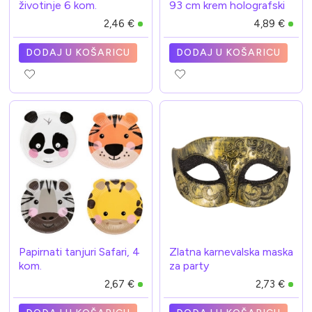
životinje 6 kom.
93 cm krem holografski
2,46 €
4,89 €
DODAJ U KOŠARICU
DODAJ U KOŠARICU
Papirnati tanjuri Safari, 4
Zlatna karnevalska maska
kom.
za party
2,67 €
2,73 €