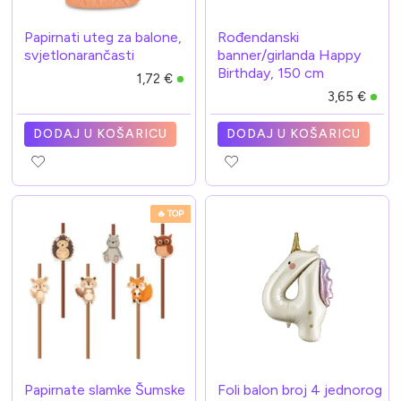
Papirnati uteg za balone,
Rođendanski
svjetlonarančasti
banner/girlanda Happy
Birthday, 150 cm
1,72 €
3,65 €
DODAJ U KOŠARICU
DODAJ U KOŠARICU
🔥 TOP
Papirnate slamke Šumske
Foli balon broj 4 jednorog