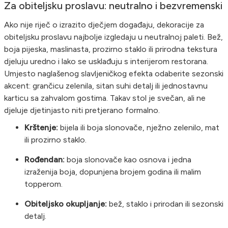
Za obiteljsku proslavu: neutralno i bezvremenski
Ako nije riječ o izrazito dječjem događaju, dekoracije za
obiteljsku proslavu najbolje izgledaju u neutralnoj paleti. Bež,
boja pijeska, maslinasta, prozirno staklo ili prirodna tekstura
djeluju uredno i lako se usklađuju s interijerom restorana.
Umjesto naglašenog slavljeničkog efekta odaberite sezonski
akcent: grančicu zelenila, sitan suhi detalj ili jednostavnu
karticu sa zahvalom gostima. Takav stol je svečan, ali ne
djeluje djetinjasto niti pretjerano formalno.
Krštenje:
bijela ili boja slonovače, nježno zelenilo, mat
ili prozirno staklo.
Rođendan:
boja slonovače kao osnova i jedna
izraženija boja, dopunjena brojem godina ili malim
topperom.
Obiteljsko okupljanje:
bež, staklo i prirodan ili sezonski
detalj.