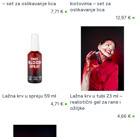
– set za oslikavanje lica
kistovima – set za
oslikavanje lica
7,71 €
12,97 €
Lažna krv u spreju 59 ml
Lažna krv u tubi 23 ml –
realistični gel za rane i
4,71 €
ožiljke
4,66 €