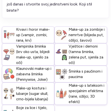
još danas i stvorite svoj jedinstveni look. Koji stil
birate?
Krvavi i horor make-
Make-up za zombije i
up (vampir, zombi,
nemrtve (blijeda put,
rana, krv)
ožiljci, šavovi)
Vampirska šminka
Vještice i demoni
(krv oko usta, blijedi
(tamna šminka,
make-up, sjenilo za
zelena put, sjenila za
oči)
oči)
Klaunovski make-up i
Šminka s paučinom i
zabavna šminka
paucima
(Pennywise, Joker)
Make-up s lateksom i
Make-up kostura i
specijalnim efektima
lubanje (sugar skull,
(rane, ožiljci, 3D
crno-bijela lubanja)
efekti)
Boje za lice i tijelo,