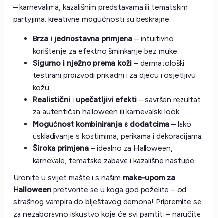
– karnevalima, kazališnim predstavama ili tematskim
partyjima; kreativne mogućnosti su beskrajne.
Brza i jednostavna primjena
– intuitivno
korištenje za efektno šminkanje bez muke.
Sigurno i nježno prema koži
– dermatološki
testirani proizvodi prikladni i za djecu i osjetljivu
kožu.
Realistični i upečatljivi efekti
– savršen rezultat
za autentičan halloween ili karnevalski look.
Mogućnost kombiniranja s dodatcima
– lako
usklađivanje s kostimima, perikama i dekoracijama.
Široka primjena
– idealno za Halloween,
karnevale, tematske zabave i kazališne nastupe.
Uronite u svijet mašte i s našim
make-upom za
Halloween
pretvorite se u koga god poželite – od
strašnog vampira do blještavog demona! Pripremite se
za nezaboravno iskustvo koje će svi pamtiti – naručite