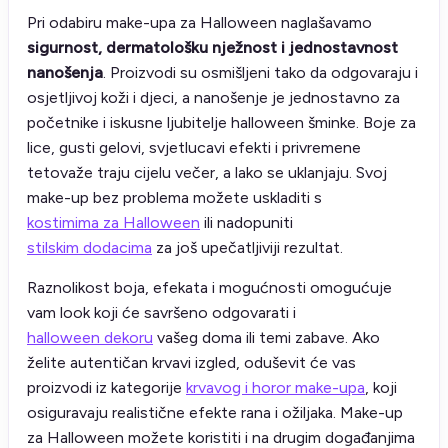
Pri odabiru make-upa za Halloween naglašavamo
sigurnost, dermatološku nježnost i jednostavnost
nanošenja
. Proizvodi su osmišljeni tako da odgovaraju i
osjetljivoj koži i djeci, a nanošenje je jednostavno za
početnike i iskusne ljubitelje halloween šminke. Boje za
lice, gusti gelovi, svjetlucavi efekti i privremene
tetovaže traju cijelu večer, a lako se uklanjaju. Svoj
make-up bez problema možete uskladiti s
kostimima za Halloween
ili nadopuniti
stilskim dodacima
za još upečatljiviji rezultat.
Raznolikost boja, efekata i mogućnosti omogućuje
vam look koji će savršeno odgovarati i
halloween dekoru
vašeg doma ili temi zabave. Ako
želite autentičan krvavi izgled, oduševit će vas
proizvodi iz kategorije
krvavog i horor make-upa
, koji
osiguravaju realistične efekte rana i ožiljaka. Make-up
za Halloween možete koristiti i na drugim događanjima