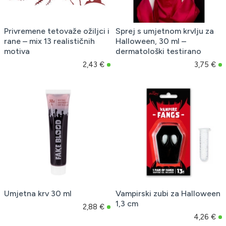
Privremene tetovaže ožiljci i
Sprej s umjetnom krvlju za
rane – mix 13 realističnih
Halloween, 30 ml –
motiva
dermatološki testirano
2,43 €
3,75 €
Umjetna krv 30 ml
Vampirski zubi za Halloween
1,3 cm
2,88 €
4,26 €