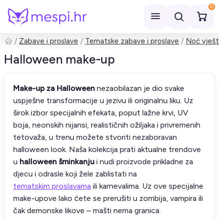
0
Zabave i proslave
Tematske zabave i proslave
Noć vješt
Pretraži
Halloween make-up
Make-up za Halloween
nezaobilazan je dio svake
uspješne transformacije u jezivu ili originalnu liku. Uz
širok izbor specijalnih efekata, poput lažne krvi, UV
boja, neonskih nijansi, realističnih ožiljaka i privremenih
tetovaža, u trenu možete stvoriti nezaboravan
halloween look. Naša kolekcija prati aktualne trendove
u
halloween šminkanju
i nudi proizvode prikladne za
djecu i odrasle koji žele zablistati na
tematskim proslavama
ili karnevalima. Uz ove specijalne
make-upove lako ćete se prerušiti u zombija, vampira ili
čak demonske likove – mašti nema granica.