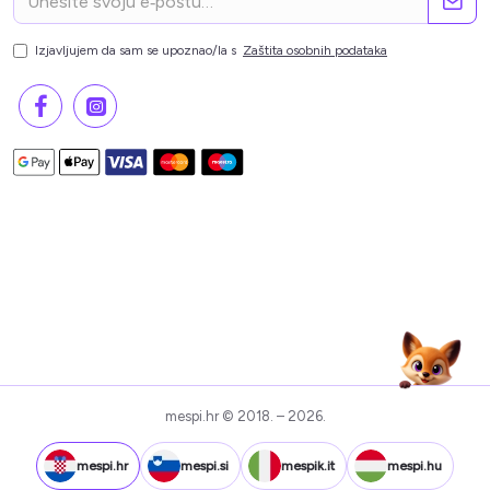
Izjavljujem da sam se upoznao/la s
Zaštita osobnih podataka
mespi.hr © 2018. – 2026.
mespi.hr
mespi.si
mespik.it
mespi.hu