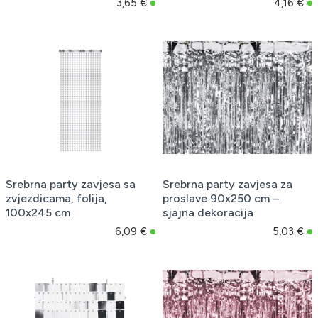
3,65 €
4,16 €
Srebrna party zavjesa sa
Srebrna party zavjesa za
zvjezdicama, folija,
proslave 90x250 cm –
100x245 cm
sjajna dekoracija
6,09 €
5,03 €