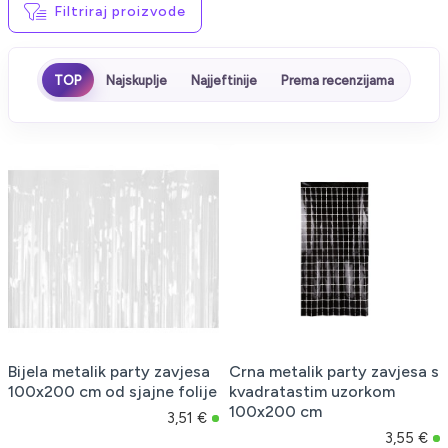
Filtriraj proizvode
TOP
Najskuplje
Najjeftinije
Prema recenzijama
Bijela metalik party zavjesa
Crna metalik party zavjesa s
100x200 cm od sjajne folije
kvadratastim uzorkom
100x200 cm
3,51 €
3,55 €