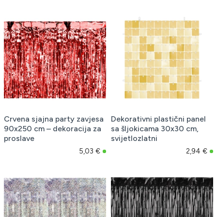
Crvena sjajna party zavjesa
Dekorativni plastični panel
90x250 cm – dekoracija za
sa šljokicama 30x30 cm,
proslave
svijetlozlatni
5,03 €
2,94 €