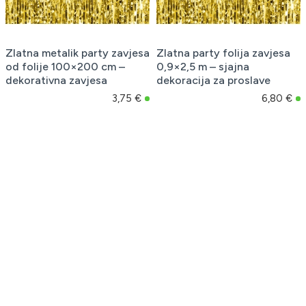
Zlatna metalik party zavjesa
Zlatna party folija zavjesa
od folije 100×200 cm –
0,9×2,5 m – sjajna
dekorativna zavjesa
dekoracija za proslave
3,75 €
6,80 €
Zlatna party folija zavjesa
Zlatna satenska party
18,5 × 400 cm – sjajna
zavjesa s kvadratima
dekoracija za proslave
100x200 cm – luksuzna