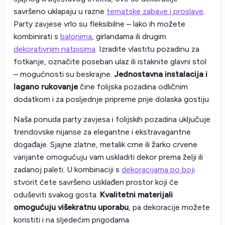
savršeno uklapaju u razne
tematske zabave i proslave
.
Party zavjese vrlo su fleksibilne – lako ih možete
kombinirati s
balonima
, girlandama ili drugim
dekorativnim natpisima
. Izradite vlastitu pozadinu za
fotkanje, označite poseban ulaz ili istaknite glavni stol
– mogućnosti su beskrajne.
Jednostavna instalacija i
lagano rukovanje
čine folijska pozadina odličnim
dodatkom i za posljednje pripreme prije dolaska gostiju.
Naša ponuda party zavjesa i folijskih pozadina uključuje
trendovske nijanse za elegantne i ekstravagantne
događaje. Sjajne zlatne, metalik crne ili žarko crvene
varijante omogućuju vam uskladiti dekor prema želji ili
zadanoj paleti. U kombinaciji s
dekoracijama po boji
stvorit ćete savršeno usklađen prostor koji će
oduševiti svakog gosta.
Kvalitetni materijali
omogućuju višekratnu uporabu
, pa dekoracije možete
koristiti i na sljedećim prigodama.