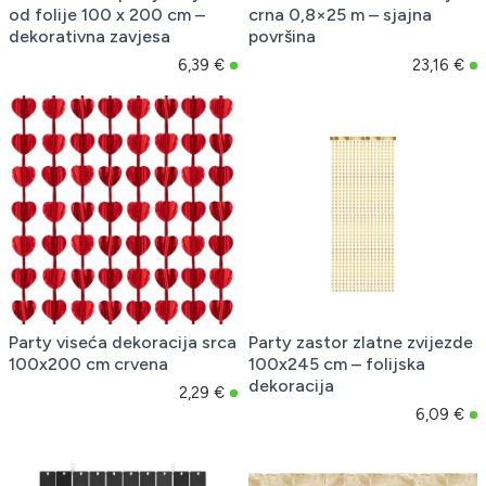
od folije 100 x 200 cm –
crna 0,8×25 m – sjajna
dekorativna zavjesa
površina
6,39 €
23,16 €
Party viseća dekoracija srca
Party zastor zlatne zvijezde
100x200 cm crvena
100x245 cm – folijska
dekoracija
2,29 €
6,09 €