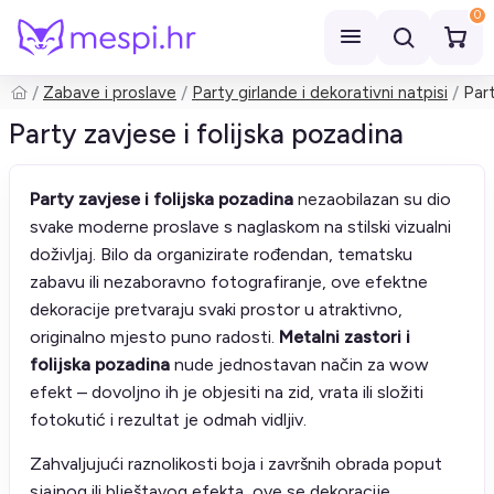
0
Zabave i proslave
Party girlande i dekorativni natpisi
Part
Pretraži
Party zavjese i folijska pozadina
Party zavjese i folijska pozadina
nezaobilazan su dio
svake moderne proslave s naglaskom na stilski vizualni
doživljaj. Bilo da organizirate rođendan, tematsku
zabavu ili nezaboravno fotografiranje, ove efektne
dekoracije pretvaraju svaki prostor u atraktivno,
originalno mjesto puno radosti.
Metalni zastori i
folijska pozadina
nude jednostavan način za wow
efekt – dovoljno ih je objesiti na zid, vrata ili složiti
fotokutić i rezultat je odmah vidljiv.
Zahvaljujući raznolikosti boja i završnih obrada poput
sjajnog ili blještavog efekta, ove se dekoracije