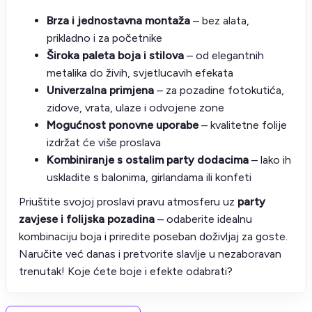
Brza i jednostavna montaža
– bez alata,
prikladno i za početnike
Široka paleta boja i stilova
– od elegantnih
metalika do živih, svjetlucavih efekata
Univerzalna primjena
– za pozadine fotokutića,
zidove, vrata, ulaze i odvojene zone
Mogućnost ponovne uporabe
– kvalitetne folije
izdržat će više proslava
Kombiniranje s ostalim party dodacima
– lako ih
uskladite s balonima, girlandama ili konfeti
Priuštite svojoj proslavi pravu atmosferu uz
party
zavjese i folijska pozadina
– odaberite idealnu
kombinaciju boja i priredite poseban doživljaj za goste.
Naručite već danas i pretvorite slavlje u nezaboravan
trenutak! Koje ćete boje i efekte odabrati?