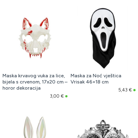
Maska krvavog vuka za lice,
Maska za Noć vještica
bijela s crvenom, 17x20 cm –
Vrisak 46×18 cm
horor dekoracija
5,43 €
3,00 €