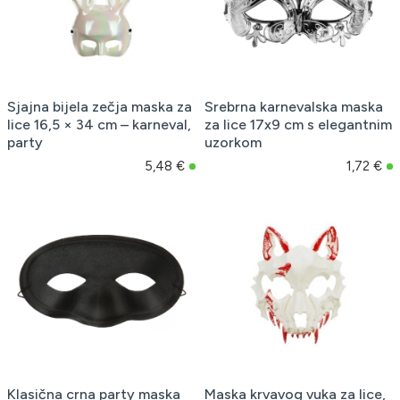
Sjajna bijela zečja maska za
Srebrna karnevalska maska
lice 16,5 × 34 cm – karneval,
za lice 17x9 cm s elegantnim
party
uzorkom
5,48 €
1,72 €
Klasična crna party maska
Maska krvavog vuka za lice,