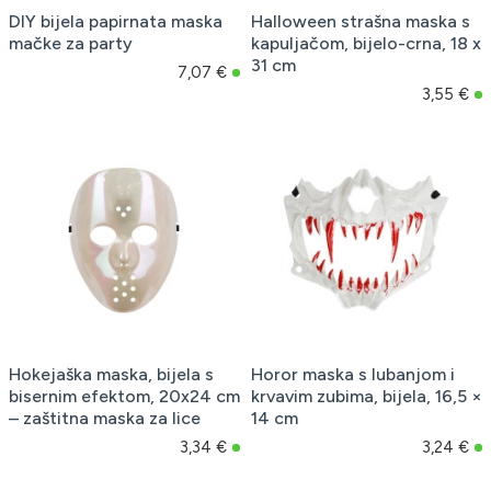
DIY bijela papirnata maska
Halloween strašna maska s
mačke za party
kapuljačom, bijelo-crna, 18 x
31 cm
7,07 €
3,55 €
Hokejaška maska, bijela s
Horor maska s lubanjom i
bisernim efektom, 20x24 cm
krvavim zubima, bijela, 16,5 ×
– zaštitna maska za lice
14 cm
3,34 €
3,24 €