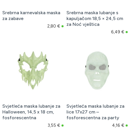
Srebrna karnevalska maska
Srebrna maska lubanje s
za zabave
kapuljačom 18,5 × 24,5 cm
za Noć vještica
2,80 €
6,49 €
Svjetleća maska lubanje za
Svjetleća maska lubanje za
Halloween, 14,5 x 18 cm,
lice 17x27 cm –
fosforescentna
fosforescentna za party
3,55 €
4,16 €