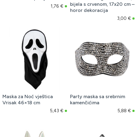
bijela s crvenom, 17x20 cm –
1,76 €
horor dekoracija
3,00 €
Maska za Noć vještica
Party maska sa srebrnim
Vrisak 46×18 cm
kamenčićima
5,43 €
5,88 €