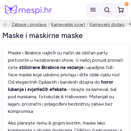
0
Zabave i proslave
Karnevalski svijet
Karnevalni dodaci
M
Pretraži
Maske i maskirne maske
Maske i škrabice najbrži su način da običan party
pretvorite u nezaboravan show. U našoj ponudi pronaći
ćete
stilizirane škrabice na vezanje
i upadljive full-
face maske koje udobno pristaju i drže oblik cijelu noć.
Od elegantnih čipkastih i baroknih dizajna do
horor
lubanja i svjetlećih efekata
– birajte za karneval, bal
pod maskama, fotokutak ili Halloween. Materijali su
lagani, prozračni i prilagođeni bezbrižnoj zabavi bez
kompromisa.
Ako planirate temu ili grupni kostim, maske lako
kombinirate s drugim dodacima. Odlično funkcioniraju s