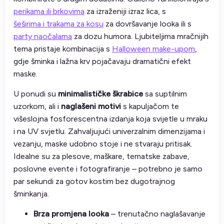
perikama ili brkovima
za izraženiji izraz lica, s
šeširima i trakama za kosu
za dovršavanje looka ili s
party naočalama
za dozu humora. Ljubiteljima mračnijih
tema pristaje kombinacija s
Halloween make-upom
,
gdje šminka i lažna krv pojačavaju dramatični efekt
maske.
U ponudi su
minimalističke škrabice
sa suptilnim
uzorkom, ali i
naglašeni motivi
s kapuljačom te
višeslojna fosforescentna izdanja koja svijetle u mraku
i na UV svjetlu. Zahvaljujući univerzalnim dimenzijama i
vezanju, maske udobno stoje i ne stvaraju pritisak.
Idealne su za plesove, maškare, tematske zabave,
poslovne evente i fotografiranje – potrebno je samo
par sekundi za gotov kostim bez dugotrajnog
šminkanja.
Brza promjena looka
– trenutačno naglašavanje