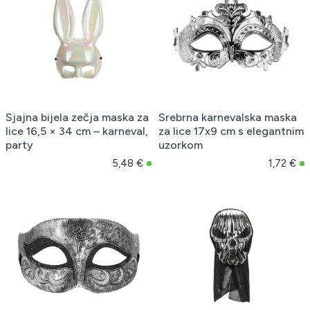
Sjajna bijela zečja maska za
Srebrna karnevalska maska
lice 16,5 × 34 cm – karneval,
za lice 17x9 cm s elegantnim
party
uzorkom
5,48 €
1,72 €