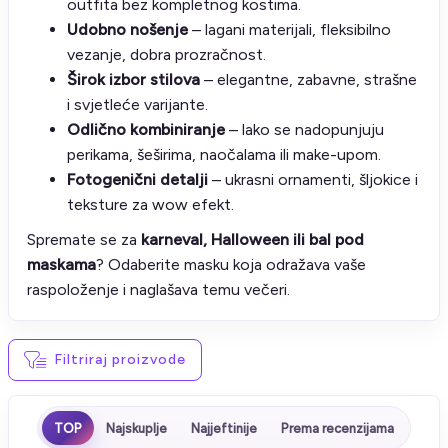
outfita bez kompletnog kostima.
Udobno nošenje
– lagani materijali, fleksibilno
vezanje, dobra prozračnost.
Širok izbor stilova
– elegantne, zabavne, strašne
i svjetleće varijante.
Odlično kombiniranje
– lako se nadopunjuju
perikama, šeširima, naočalama ili make-upom.
Fotogenični detalji
– ukrasni ornamenti, šljokice i
teksture za wow efekt.
Spremate se za
karneval, Halloween ili bal pod
maskama
? Odaberite masku koja odražava vaše
raspoloženje i naglašava temu večeri.
Filtriraj proizvode
TOP
Najskuplje
Najjeftinije
Prema recenzijama