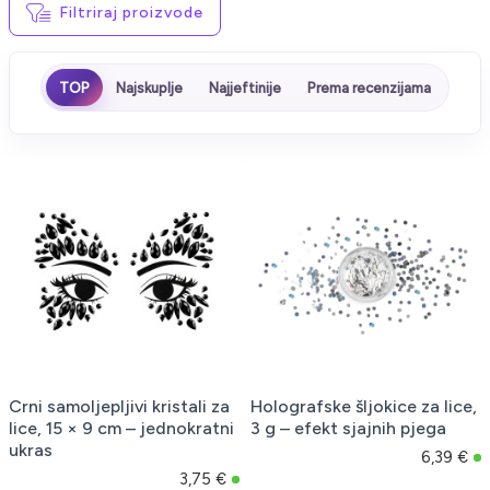
Filtriraj proizvode
TOP
Najskuplje
Najjeftinije
Prema recenzijama
Crni samoljepljivi kristali za
Holografske šljokice za lice,
lice, 15 × 9 cm – jednokratni
3 g – efekt sjajnih pjega
ukras
6,39 €
3,75 €