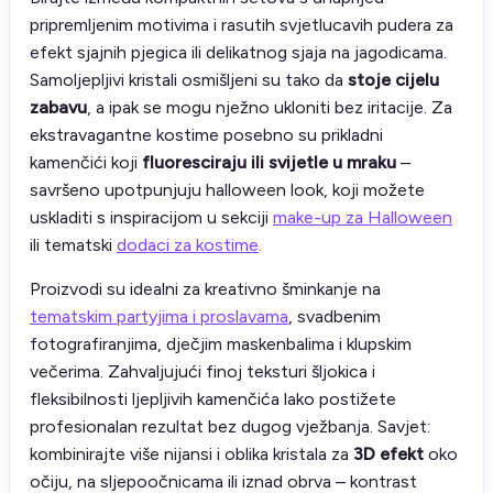
pripremljenim motivima i rasutih svjetlucavih pudera za
efekt sjajnih pjegica ili delikatnog sjaja na jagodicama.
Samoljepljivi kristali osmišljeni su tako da
stoje cijelu
zabavu
, a ipak se mogu nježno ukloniti bez iritacije. Za
ekstravagantne kostime posebno su prikladni
kamenčići koji
fluoresciraju ili svijetle u mraku
–
savršeno upotpunjuju halloween look, koji možete
uskladiti s inspiracijom u sekciji
make-up za Halloween
ili tematski
dodaci za kostime
.
Proizvodi su idealni za kreativno šminkanje na
tematskim partyjima i proslavama
, svadbenim
fotografiranjima, dječjim maskenbalima i klupskim
večerima. Zahvaljujući finoj teksturi šljokica i
fleksibilnosti ljepljivih kamenčića lako postižete
profesionalan rezultat bez dugog vježbanja. Savjet:
kombinirajte više nijansi i oblika kristala za
3D efekt
oko
očiju, na sljepoočnicama ili iznad obrva – kontrast