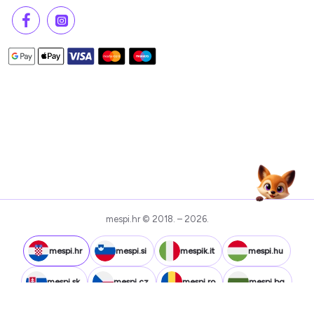
mespi.hr © 2018. – 2026.
mespi.hr
mespi.si
mespik.it
mespi.hu
mespi.sk
mespi.cz
mespi.ro
mespi.bg
mespi.gr