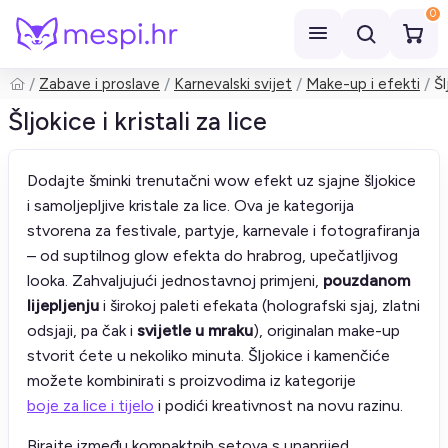
0
Zabave i proslave
Karnevalski svijet
Make-up i efekti
Šl
Pretraži
Šljokice i kristali za lice
Dodajte šminki trenutačni wow efekt uz sjajne šljokice
i samoljepljive kristale za lice. Ova je kategorija
stvorena za festivale, partyje, karnevale i fotografiranja
– od suptilnog glow efekta do hrabrog, upečatljivog
looka. Zahvaljujući jednostavnoj primjeni,
pouzdanom
lijepljenju
i širokoj paleti efekata (holografski sjaj, zlatni
odsjaji, pa čak i
svijetle u mraku
), originalan make-up
stvorit ćete u nekoliko minuta. Šljokice i kamenčiće
možete kombinirati s proizvodima iz kategorije
boje za lice i tijelo
i podići kreativnost na novu razinu.
Birajte između kompaktnih setova s unaprijed