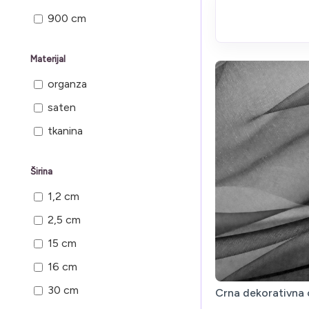
900 cm
Materijal
organza
saten
tkanina
Širina
1,2 cm
2,5 cm
15 cm
16 cm
30 cm
Crna dekorativna