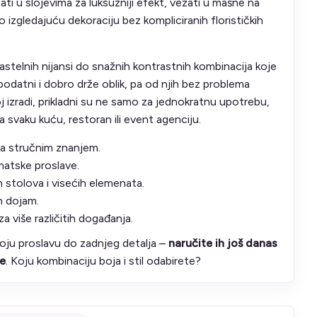
ati u slojevima za luksuzniji efekt, vezati u mašne na
o izgledajuću dekoraciju bez kompliciranih florističkih
h pastelnih nijansi do snažnih kontrastnih kombinacija koje
, podatni i dobro drže oblik, pa od njih bez problema
oj izradi, prikladni su ne samo za jednokratnu upotrebu,
a svaku kuću, restoran ili event agenciju.
 za stručnim znanjem.
matske proslave.
n stolova i visećih elemenata.
an dojam.
a više različitih događanja.
voju proslavu do zadnjeg detalja –
naručite ih još danas
je
. Koju kombinaciju boja i stil odabirete?