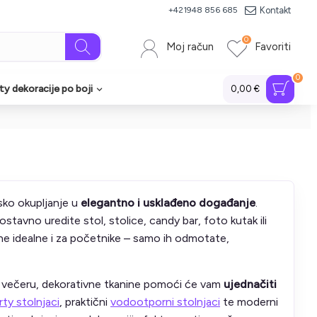
Kontakt
+421948 856 685
0
Moj račun
Favoriti
0
ty dekoracije po boji
0,00 €
jsko okupljanje u
elegantno i usklađeno događanje
.
ostavno uredite stol, stolice, candy bar, foto kutak ili
ine idealne i za početnike – samo ih odmotate,
sku večeru, dekorativne tkanine pomoći će vam
ujednačiti
rty stolnjaci
, praktični
vodootporni stolnjaci
te moderni