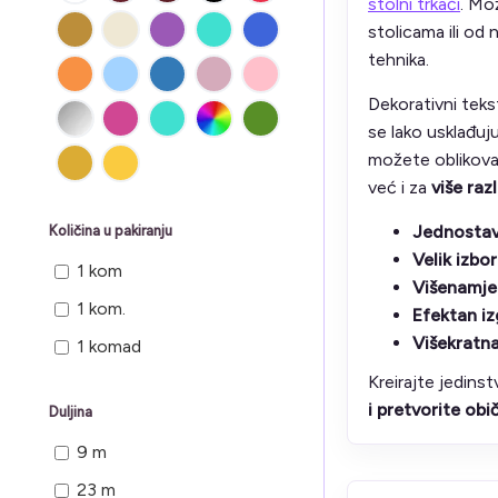
stolni trkači
. Mo
stolicama ili od 
tehnika.
Dekorativni tekst
se lako usklađuj
možete oblikovat
već i za
više raz
Jednostav
Količina u pakiranju
Velik izbo
1 kom
Višenamje
1 kom.
Efektan iz
Višekratn
1 komad
Kreirajte jedins
i pretvorite ob
Duljina
9 m
23 m