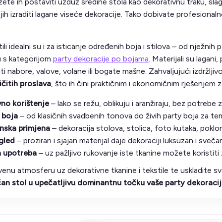
žete ih postaviti uzduž sredine stola kao dekorativnu traku, slag
njih izraditi lagane viseće dekoracije. Tako dobivate profesionaln
ili idealni su i za isticanje određenih boja i stilova – od nježni
u s kategorijom
party dekoracije po bojama
. Materijali su lagani
i nabore, valove, volane ili bogate mašne. Zahvaljujući izdržljiv
ličitih proslava
, što ih čini praktičnim i ekonomičnim rješenjem z
no korištenje
– lako se režu, oblikuju i aranžiraju, bez potrebe
r boja
– od klasičnih svadbenih tonova do živih party boja za te
nska primjena
– dekoracija stolova, stolica, foto kutaka, poklo
gled
– proziran i sjajan materijal daje dekoraciji luksuzan i sveč
a upotreba
– uz pažljivo rukovanje iste tkanine možete koristiti z
tvenu atmosferu uz dekorativne tkanine i tekstile te uskladite s
ičan stol u upečatljivu dominantnu točku vaše party dekoraci