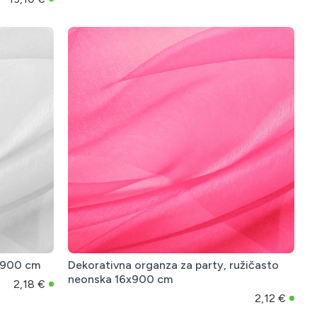
6x900 cm
Dekorativna organza za party, ružičasto
neonska 16x900 cm
2,18 €
2,12 €