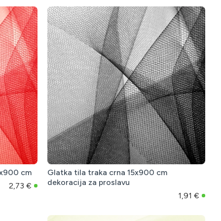
30x900 cm
Glatka tila traka crna 15x900 cm
dekoracija za proslavu
2,73 €
1,91 €