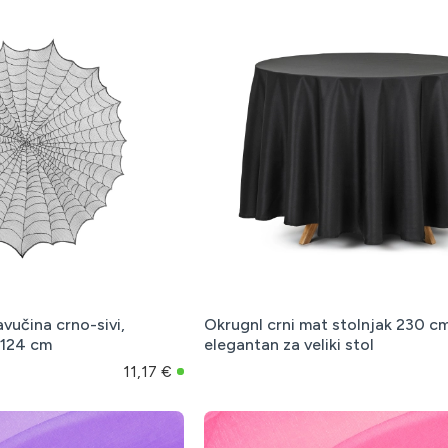
avučina crno-sivi,
OkrugnI crni mat stolnjak 230 c
 124 cm
elegantan za veliki stol
11,17 €