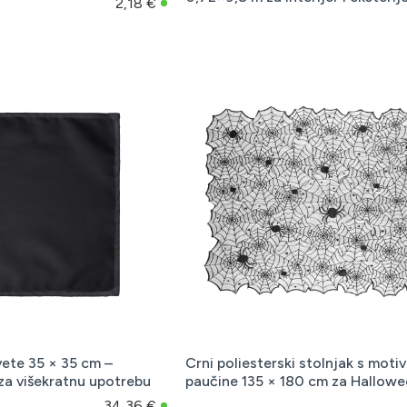
2,18 €
vete 35 × 35 cm –
Crni poliesterski stolnjak s moti
za višekratnu upotrebu
paučine 135 × 180 cm za Hallow
34,36 €