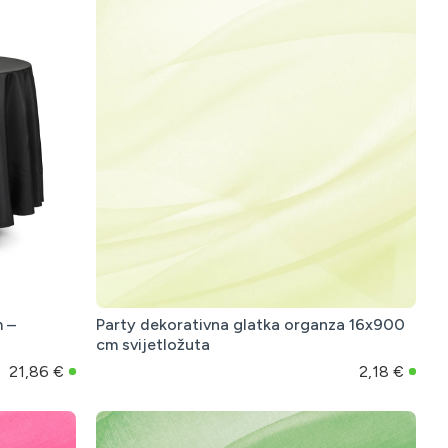
m –
Party dekorativna glatka organza 16x900
cm svijetložuta
21,86 €
2,18 €