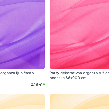
 organza ljubičasta
Party dekorativna organza ružič
neonska 36x900 cm
2,18 €