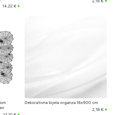
2,18 €
14,22 €
vom
Dekorativna bijela organza 16x900 cm
een
2,18 €
13,10 €