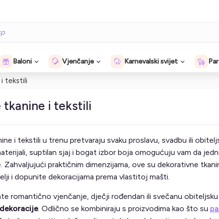
Baloni
Vjenčanje
Karnevalski svijet
Par
 tekstili
tkanine i tekstili
ne i tekstili u trenu pretvaraju svaku proslavu, svadbu ili obitel
aterijali, suptilan sjaj i bogat izbor boja omogućuju vam da jedn
. Zahvaljujući praktičnim dimenzijama, ove su dekorativne tkan
elji i dopunite dekoracijama prema vlastitoj mašti.
rate romantično vjenčanje, dječji rođendan ili svečanu obitelj
e dekoracije
. Odlično se kombiniraju s proizvodima kao što su
pa