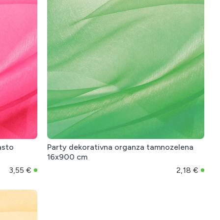
asto
Party dekorativna organza tamnozelena
16x900 cm
3,55 €
2,18 €