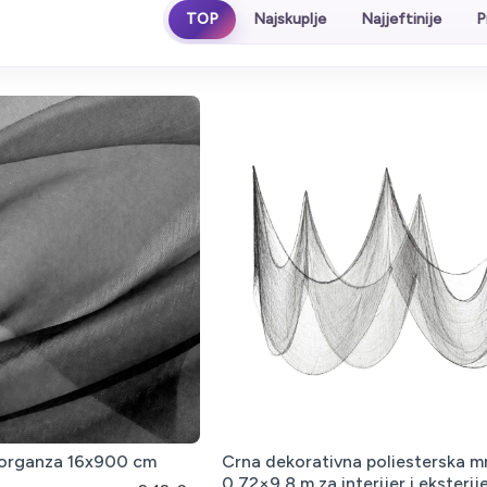
TOP
Najskuplje
Najjeftinije
P
 organza 16x900 cm
Crna dekorativna poliesterska m
0,72×9,8 m za interijer i eksterij