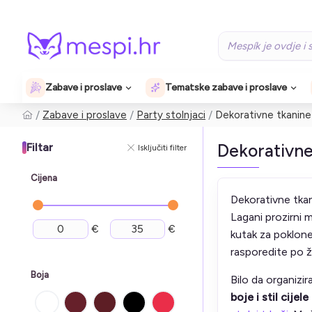
Zabave i proslave
Tematske zabave i proslave
Zabave i proslave
Party stolnjaci
Dekorativne tkanine i
Dekorativne 
Filtar
Isključiti filter
Cijena
Dekorativne tkani
Lagani prozirni m
€
€
kutak za poklone
rasporedite po ž
Boja
Bilo da organizi
boje i stil cijel