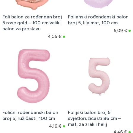
Foli balon za rođendan broj
Folianski rođendanski balon
5 rose gold – 100 cm veliki
broj 5, lila mat, 100 cm
balon za proslavu
5,09 €
4,05 €
Folični rođendanski balon
Folijski balon broj 5
broj 5, ružičasti, 100 cm
svjetloružičasti 86 cm –
mat, za zrak i helij
4,16 €
4,46 €