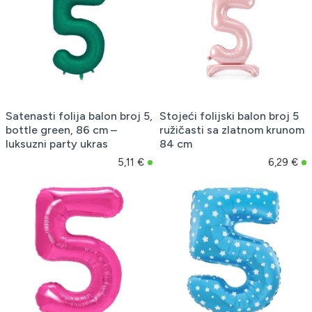
Satenasti folija balon broj 5,
Stojeći folijski balon broj 5
bottle green, 86 cm –
ružičasti sa zlatnom krunom
luksuzni party ukras
84 cm
5,11 €
6,29 €