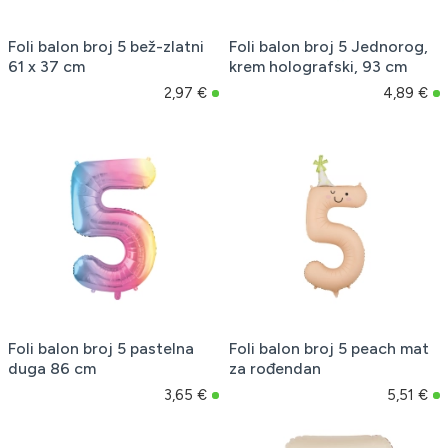
Foli balon broj 5 bež-zlatni
Foli balon broj 5 Jednorog,
61 x 37 cm
krem holografski, 93 cm
2,97 €
4,89 €
Foli balon broj 5 pastelna
Foli balon broj 5 peach mat
duga 86 cm
za rođendan
3,65 €
5,51 €