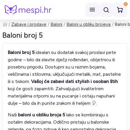
0
Zabave i proslave
Baloni
Baloni u obliku brojeva
Baloni b
Pretraži
Baloni broj 5
Baloni broj 5
idealan su dodatak svakoj proslavi pete
godine – bilo da slavite dječji rođendan, obljetnicu ili
posebnu prigodu. Dostupni su u raznim bojama,
veličinama i stilovima, uključujući metalik, mat, pastelne
ili s tiskom.
Vašoj će zabavi dati stylish i osoban štih
koji će gosti zapamtiti. Zahvaljujući kvalitetnim
materijalima otporni su na pucanje i ostaju napuhani
dulje – bilo da ih punite zrakom ili helijem 🎈.
Naši
baloni u obliku broja 5
lako se kombiniraju s
ostalim dekoracijama. Odlično pristaju u balonske
girlande, na foto zidove ili kao samostalna dekoracija.