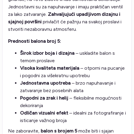
Jednostavni su za napuhavanje i imaju praktičan ventil
za lako zatvaranje.
Zahvaljujući upadljivom dizajnu i
sjajnoj površini
privlačit će pažnju na svakoj proslavi i
stvoriti nezaboravnu atmosferu.
Prednosti balona broj 5:
Širok izbor boja i dizajna
– uskladite balon s
temom proslave
Visoka kvaliteta materijala
– otporni na pucanje
i pogodni za višekratnu upotrebu
Jednostavna upotreba
– brzo napuhavanje i
zatvaranje bez posebnih alata
Pogodni za zrak i helij
– fleksibilne mogućnosti
dekoriranja
Odličan vizualni efekt
– idealni za fotografiranje i
isticanje važnog broja
Ne zaboravite,
balon s brojem 5
može biti i sjajan