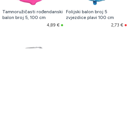
Tamnoružičasti rođendanski
Folijski balon broj 5
balon broj 5, 100 cm
zvjezdice plavi 100 cm
4,89 €
2,73 €
Samostojeći folijski balon
broj 5, srebrni 70 cm
5,44 €
1
2