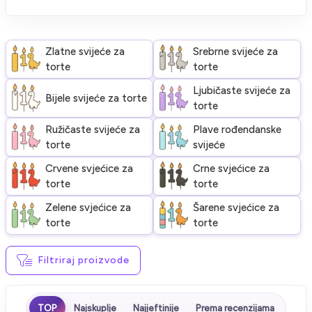
Zlatne svijeće za
Srebrne svijeće za
torte
torte
Ljubičaste svijeće za
Bijele svijeće za torte
torte
Ružičaste svijeće za
Plave rođendanske
torte
svijeće
Crvene svjećice za
Crne svjećice za
torte
torte
Zelene svjećice za
Šarene svjećice za
torte
torte
Filtriraj proizvode
TOP
Najskuplje
Najjeftinije
Prema recenzijama