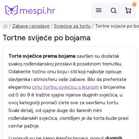
0
Zabave i proslave
Svjećice za tortu
Tortne svijeće po b
Pretraži
Tortne svijeće po bojama
Torte svjećice prema bojama
savršen su dodatak
svakoj rođendanskoj proslavi ili posebnom trenutku.
Odaberite točno onu boju i stil koji najbolje opisuje
slavljenika i atmosferu vaše zabave. Bilo da preferirate
elegantnu
crnu tortnu svjećicu s krunom
s brojevima
od 0 do 9 ili tražite sjajne nijanse duginih svjećica, u
ovoj kategoriji pronaći ćete sve za savršenu tortu.
Svaki detalj, od sjajne duge do šarenih mini
rođendanskih svjećica, osmišljen je da torta bude pravi
centar pažnje.
U ponudi su ne samo klasični brojevi, poput
duginih