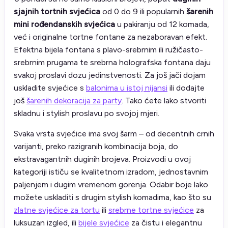
sjajnih tortnih svjećica
od 0 do 9 ili popularnih
šarenih
mini rođendanskih svjećica
u pakiranju od 12 komada,
već i originalne tortne fontane za nezaboravan efekt.
Efektna bijela fontana s plavo-srebrnim ili ružičasto-
srebrnim prugama te srebrna holografska fontana daju
svakoj proslavi dozu jedinstvenosti. Za još jači dojam
uskladite svjećice s
balonima u istoj nijansi
ili dodajte
još
šarenih dekoracija za party
. Tako ćete lako stvoriti
skladnu i stylish proslavu po svojoj mjeri.
Svaka vrsta svjećice ima svoj šarm – od decentnih crnih
varijanti, preko razigranih kombinacija boja, do
ekstravagantnih duginih brojeva. Proizvodi u ovoj
kategoriji ističu se kvalitetnom izradom, jednostavnim
paljenjem i dugim vremenom gorenja. Odabir boje lako
možete uskladiti s drugim stylish komadima, kao što su
zlatne svjećice za tortu
ili
srebrne tortne svjećice
za
luksuzan izgled, ili
bijele svjećice
za čistu i elegantnu