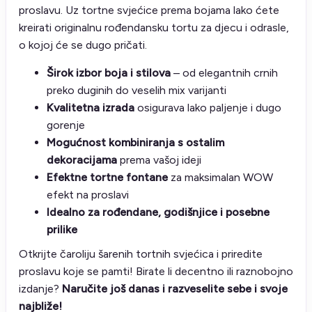
proslavu. Uz tortne svjećice prema bojama lako ćete
kreirati originalnu rođendansku tortu za djecu i odrasle,
o kojoj će se dugo pričati.
Širok izbor boja i stilova
– od elegantnih crnih
preko duginih do veselih mix varijanti
Kvalitetna izrada
osigurava lako paljenje i dugo
gorenje
Mogućnost kombiniranja s ostalim
dekoracijama
prema vašoj ideji
Efektne tortne fontane
za maksimalan WOW
efekt na proslavi
Idealno za rođendane, godišnjice i posebne
prilike
Otkrijte čaroliju šarenih tortnih svjećica i priredite
proslavu koje se pamti! Birate li decentno ili raznobojno
izdanje?
Naručite još danas i razveselite sebe i svoje
najbliže!