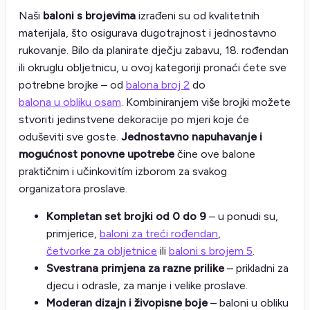
Naši
baloni s brojevima
izrađeni su od kvalitetnih
materijala, što osigurava dugotrajnost i jednostavno
rukovanje. Bilo da planirate dječju zabavu, 18. rođendan
ili okruglu obljetnicu, u ovoj kategoriji pronaći ćete sve
potrebne brojke – od
balona broj 2
do
balona u obliku osam
. Kombiniranjem više brojki možete
stvoriti jedinstvene dekoracije po mjeri koje će
oduševiti sve goste.
Jednostavno napuhavanje i
mogućnost ponovne upotrebe
čine ove balone
praktičnim i učinkovitím izborom za svakog
organizatora proslave.
Kompletan set brojki od 0 do 9
– u ponudi su,
primjerice,
baloni za treći rođendan
,
četvorke za obljetnice
ili
baloni s brojem 5
.
Svestrana primjena za razne prilike
– prikladni za
djecu i odrasle, za manje i velike proslave.
Moderan dizajn i živopisne boje
– baloni u obliku