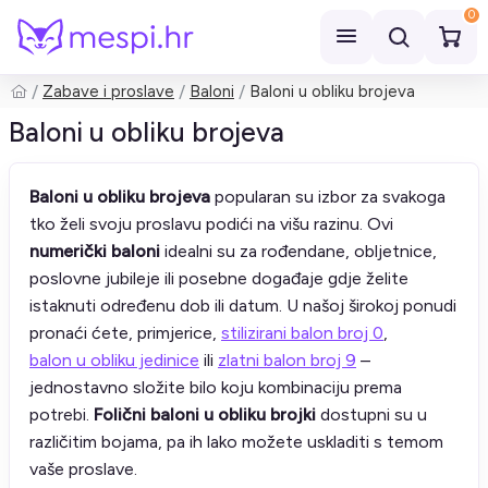
0
Zabave i proslave
Baloni
Baloni u obliku brojeva
Pretraži
Baloni u obliku brojeva
Baloni u obliku brojeva
popularan su izbor za svakoga
tko želi svoju proslavu podići na višu razinu. Ovi
numerički baloni
idealni su za rođendane, obljetnice,
poslovne jubileje ili posebne događaje gdje želite
istaknuti određenu dob ili datum. U našoj širokoj ponudi
pronaći ćete, primjerice,
stilizirani balon broj 0
,
balon u obliku jedinice
ili
zlatni balon broj 9
–
jednostavno složite bilo koju kombinaciju prema
potrebi.
Folični baloni u obliku brojki
dostupni su u
različitim bojama, pa ih lako možete uskladiti s temom
vaše proslave.