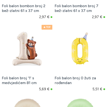
Foli balon bombon broj 2
Foli balon bombon broj 7
bež-zlatni 61 x 37 cm
bež-zlatni 61 x 37 cm
2,97 €
2,97 €
🔥 TOP
Foli balon broj '1' s
Foli balon broj 0 žuti za
medvjedićem 81 cm
rođendan
5,69 €
5,51 €