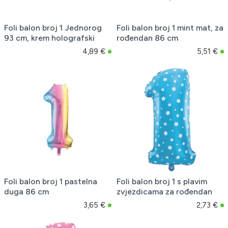
Foli balon broj 1 Jednorog
Foli balon broj 1 mint mat, za
93 cm, krem holografski
rođendan 86 cm
4,89 €
5,51 €
Foli balon broj 1 pastelna
Foli balon broj 1 s plavim
duga 86 cm
zvjezdicama za rođendan
3,65 €
2,73 €