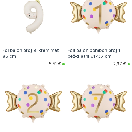
Fol balon broj 9, krem mat,
Foli balon bombon broj 1
86 cm
bež-zlatni 61×37 cm
5,51 €
2,97 €