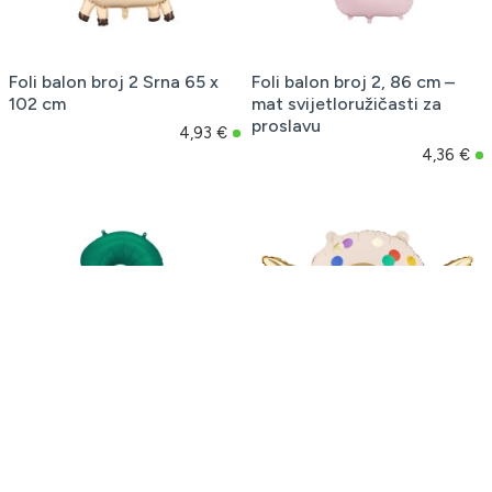
Foli balon broj 2 Srna 65 x
Foli balon broj 2, 86 cm –
102 cm
mat svijetloružičasti za
proslavu
4,93 €
4,36 €
Foli balon broj 2, 86 cm,
Foli balon broj 3 bež-zlatni
satenski boce zelene za
61 × 37 cm
proslavu
2,97 €