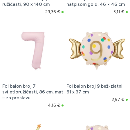
ružičasti, 90 x 140 cm
natpisom gold, 46 × 46 cm
29,36 €
3,11 €
Fol balon broj 7
Fol balon broj 9 bež-zlatni
svijetloružičasti, 86 cm, mat
61 x 37 cm
– za proslavu
2,97 €
4,16 €