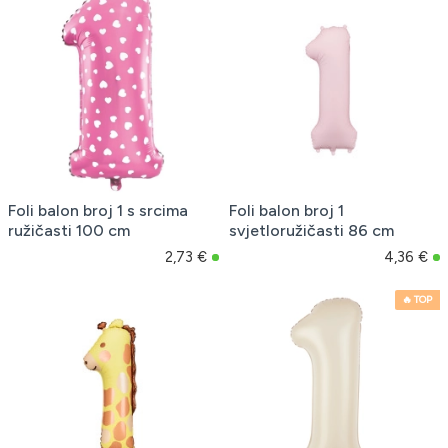
Foli balon broj 1 s srcima
Foli balon broj 1
ružičasti 100 cm
svjetloružičasti 86 cm
2,73 €
4,36 €
🔥 TOP