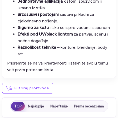
Jednostavna aplikacija
kistom, spužvicom ili
izravno iz stika.
Brzosušivi i postojani
sastavi prikladni za
cjelodnevno nošenje.
Sigurno za kožu
i lako se ispire vodom i sapunom.
Efekti pod UV/black lightom
za partyje, scenu i
noćne događaje.
Raznolikost tehnika
– konture, blendanje, body
art.
Pripremite se na val kreativnosti i istaknite svoju temu
već prvim potezom kista.
Filtriraj proizvode
TOP
Najskuplje
Najjeftinije
Prema recenzijama