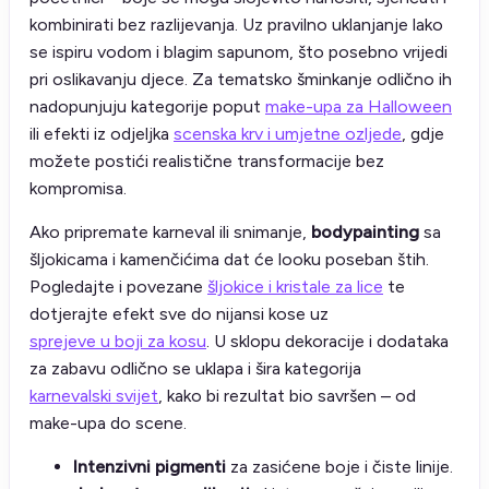
kombinirati bez razlijevanja. Uz pravilno uklanjanje lako
se ispiru vodom i blagim sapunom, što posebno vrijedi
pri oslikavanju djece. Za tematsko šminkanje odlično ih
nadopunjuju kategorije poput
make-upa za Halloween
ili efekti iz odjeljka
scenska krv i umjetne ozljede
, gdje
možete postići realistične transformacije bez
kompromisa.
Ako pripremate karneval ili snimanje,
bodypainting
sa
šljokicama i kamenčićima dat će looku poseban štih.
Pogledajte i povezane
šljokice i kristale za lice
te
dotjerajte efekt sve do nijansi kose uz
sprejeve u boji za kosu
. U sklopu dekoracije i dodataka
za zabavu odlično se uklapa i šira kategorija
karnevalski svijet
, kako bi rezultat bio savršen – od
make-upa do scene.
Intenzivni pigmenti
za zasićene boje i čiste linije.