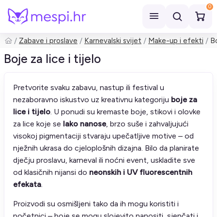
0
Zabave i proslave
Karnevalski svijet
Make-up i efekti
Bo
Pretraži
Boje za lice i tijelo
Pretvorite svaku zabavu, nastup ili festival u
nezaboravno iskustvo uz kreativnu kategoriju
boje za
lice i tijelo
. U ponudi su kremaste boje, stikovi i olovke
za lice koje se
lako nanose
, brzo suše i zahvaljujući
visokoj pigmentaciji stvaraju upečatljive motive – od
nježnih ukrasa do cjeloplošnih dizajna. Bilo da planirate
dječju proslavu, karneval ili noćni event, uskladite sve
od klasičnih nijansi do
neonskih i UV fluorescentnih
efekata
.
Proizvodi su osmišljeni tako da ih mogu koristiti i
početnici – boje se mogu slojevito nanositi, sjenčati i