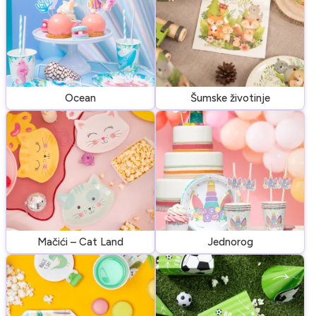
Ocean
Šumske životinje
Mačići – Cat Land
Jednorog