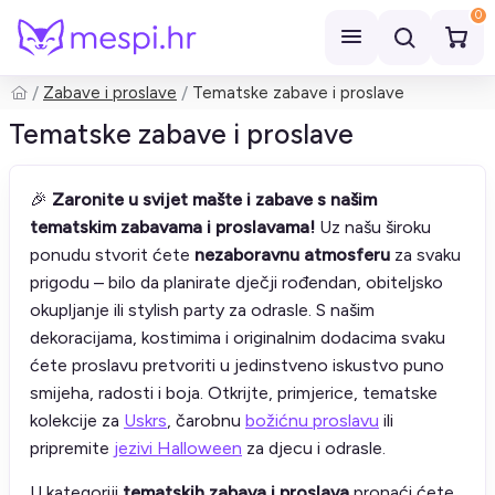
0
Zabave i proslave
Tematske zabave i proslave
Pretraži
Tematske zabave i proslave
🎉
Zaronite u svijet mašte i zabave s našim
tematskim zabavama i proslavama!
Uz našu široku
ponudu stvorit ćete
nezaboravnu atmosferu
za svaku
prigodu – bilo da planirate dječji rođendan, obiteljsko
okupljanje ili stylish party za odrasle. S našim
dekoracijama, kostimima i originalnim dodacima svaku
ćete proslavu pretvoriti u jedinstveno iskustvo puno
smijeha, radosti i boja. Otkrijte, primjerice, tematske
kolekcije za
Uskrs
, čarobnu
božićnu proslavu
ili
pripremite
jezivi Halloween
za djecu i odrasle.
U kategoriji
tematskih zabava i proslava
pronaći ćete