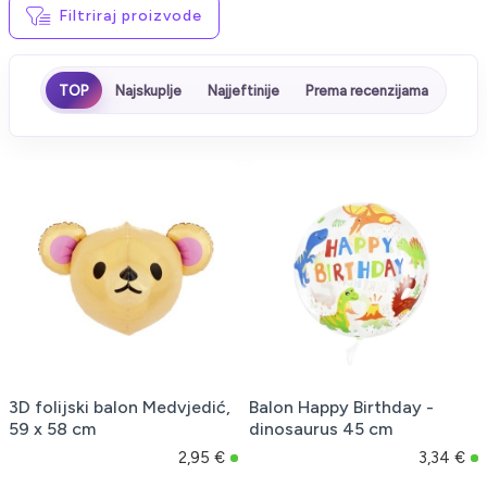
Filtriraj proizvode
TOP
Najskuplje
Najjeftinije
Prema recenzijama
3D folijski balon Medvjedić,
Balon Happy Birthday -
59 x 58 cm
dinosaurus 45 cm
2,95 €
3,34 €