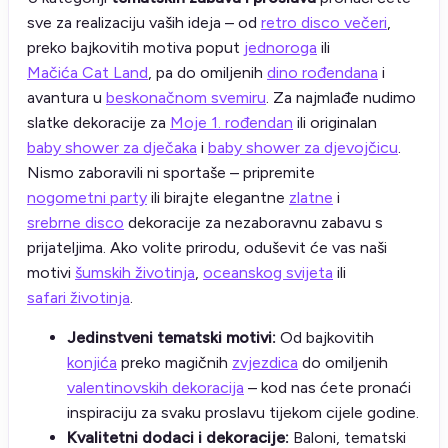
sve za realizaciju vaših ideja – od
retro disco večeri
,
preko bajkovitih motiva poput
jednoroga
ili
Mačića Cat Land
, pa do omiljenih
dino rođendana
i
avantura u
beskonačnom svemiru
. Za najmlađe nudimo
slatke dekoracije za
Moje 1. rođendan
ili originalan
baby shower za dječaka
i
baby shower za djevojčicu
.
Nismo zaboravili ni sportaše – pripremite
nogometni party
ili birajte elegantne
zlatne
i
srebrne disco
dekoracije za nezaboravnu zabavu s
prijateljima. Ako volite prirodu, oduševit će vas naši
motivi
šumskih životinja
,
oceanskog svijeta
ili
safari životinja
.
Jedinstveni tematski motivi:
Od bajkovitih
konjića
preko magičnih
zvjezdica
do omiljenih
valentinovskih dekoracija
– kod nas ćete pronaći
inspiraciju za svaku proslavu tijekom cijele godine.
Kvalitetni dodaci i dekoracije:
Baloni, tematski