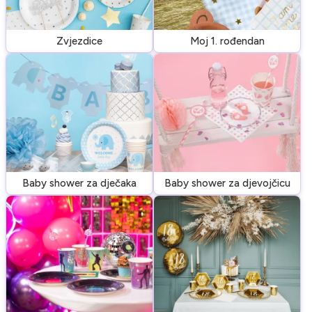
Zvjezdice
Moj 1. rođendan
Baby shower za dječaka
Baby shower za djevojčicu