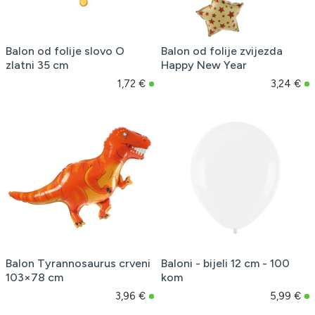
Balon od folije slovo O
Balon od folije zvijezda
zlatni 35 cm
Happy New Year
1,72 €
3,24 €
Balon Tyrannosaurus crveni
Baloni - bijeli 12 cm - 100
103×78 cm
kom
3,96 €
5,99 €