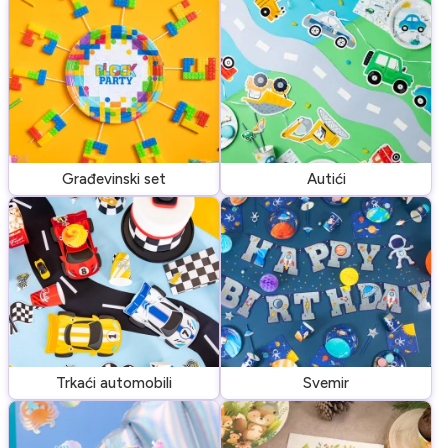
Građevinski set
Autići
Trkaći automobili
Svemir