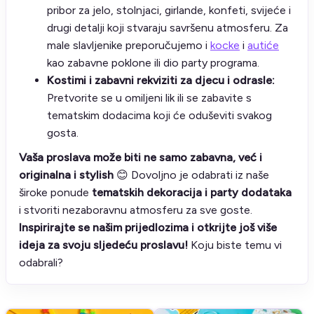
pribor za jelo, stolnjaci, girlande, konfeti, svijeće i
drugi detalji koji stvaraju savršenu atmosferu. Za
male slavljenike preporučujemo i
kocke
i
autiće
kao zabavne poklone ili dio party programa.
Kostimi i zabavni rekviziti za djecu i odrasle:
Pretvorite se u omiljeni lik ili se zabavite s
tematskim dodacima koji će oduševiti svakog
gosta.
Vaša proslava može biti ne samo zabavna, već i
originalna i stylish
😊 Dovoljno je odabrati iz naše
široke ponude
tematskih dekoracija i party dodataka
i stvoriti nezaboravnu atmosferu za sve goste.
Inspirirajte se našim prijedlozima i otkrijte još više
ideja za svoju sljedeću proslavu!
Koju biste temu vi
odabrali?