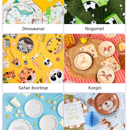
Dinosaurusi
Nogomet
Safari životinje
Konjići