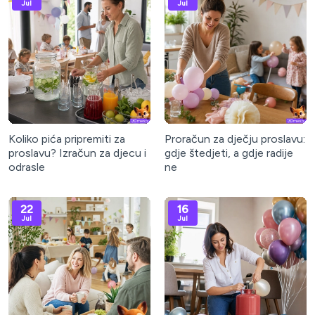
Jul
Jul
Koliko pića pripremiti za
Proračun za dječju proslavu:
proslavu? Izračun za djecu i
gdje štedjeti, a gdje radije
odrasle
ne
22
16
Jul
Jul