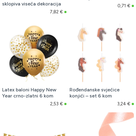
sklopiva viseća dekoracija
0,71 €
7,82 €
Latex baloni Happy New
Rođendanske svjećice
Year crno-zlatni 6 kom
konjići – set 6 kom
2,53 €
3,24 €