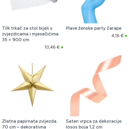
Tilk trkač za stol bijeli s
Plave ženske party čarape
zvjezdicama i mjesečićima
4,16 €
35 × 900 cm
10,46 €
Zlatna papirnata zvijezda
Saten vrpca za dekoracije
70 cm – dekorativna
losos boja 1,2 cm