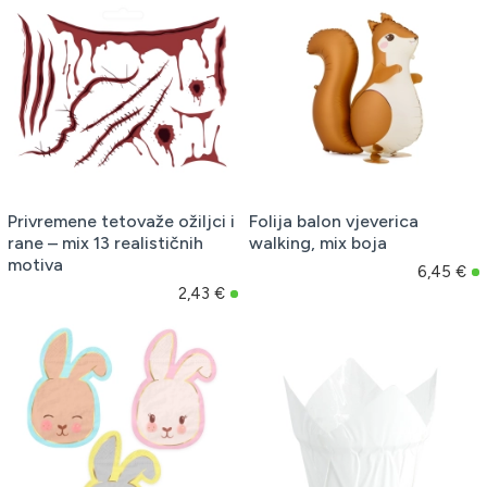
Privremene tetovaže ožiljci i
Folija balon vjeverica
rane – mix 13 realističnih
walking, mix boja
motiva
6,45 €
2,43 €