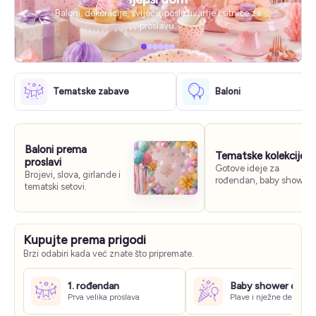
Baloni, dekoracije, svijeće, posluživanje i sitnice za
proslavu.
Tematske zabave
Baloni
Baloni prema
Tematske kolekcije
proslavi
Gotove ideje za
Brojevi, slova, girlande i
rođendan, baby shower
tematski setovi.
ili vjenčanje.
Kupujte prema prigodi
Brzi odabiri kada već znate što pripremate.
1. rođendan
Baby shower dječa
Prva velika proslava
Plave i nježne dekoraci