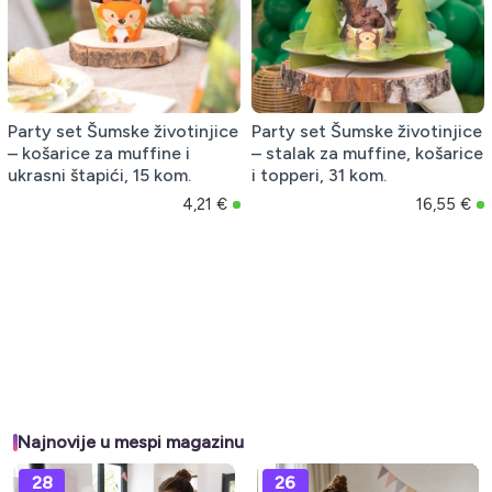
Party set Šumske životinjice
Party set Šumske životinjice
– košarice za muffine i
– stalak za muffine, košarice
ukrasni štapići, 15 kom.
i topperi, 31 kom.
4,21 €
16,55 €
Najnovije u mespi magazinu
28
26