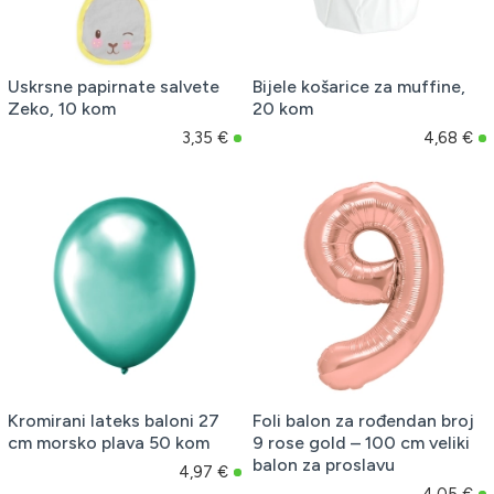
Uskrsne papirnate salvete
Bijele košarice za muffine,
Zeko, 10 kom
20 kom
3,35 €
4,68 €
Kromirani lateks baloni 27
Foli balon za rođendan broj
cm morsko plava 50 kom
9 rose gold – 100 cm veliki
balon za proslavu
4,97 €
4,05 €