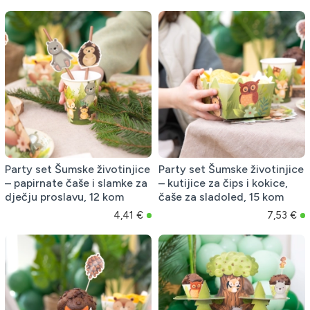
Party set Šumske životinjice
Party set Šumske životinjice
– papirnate čaše i slamke za
– kutijice za čips i kokice,
dječju proslavu, 12 kom
čaše za sladoled, 15 kom
4,41 €
7,53 €