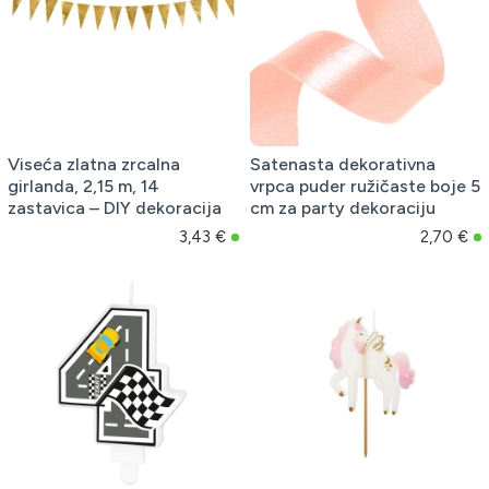
Viseća zlatna zrcalna
Satenasta dekorativna
girlanda, 2,15 m, 14
vrpca puder ružičaste boje 5
zastavica – DIY dekoracija
cm za party dekoraciju
3,43 €
2,70 €