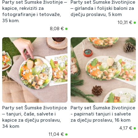
Party set Šumske životinje –
Party set Šumske životinjice
kapice, rekviziti za
– girlanda i folijski baloni za
fotografiranje i tetovaže,
dječju proslavu, 5 kom
35 kom.
10,31 €
8,08 €
Party set Šumske životinjice
Party set Šumske životinjice
– tanjuri, čaše, salvete i
- papirnati tanjuri i salvete
kapice za dječju proslavu,
za dječju proslavu, 16 kom
34 kom
4,17 €
11,04 €