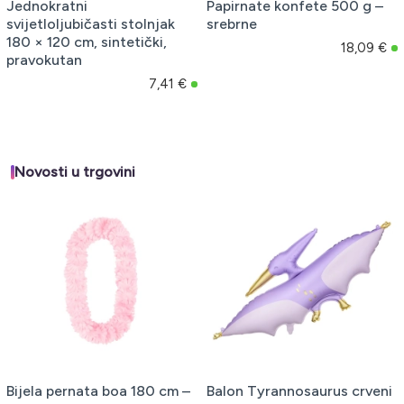
Jednokratni
Papirnate konfete 500 g –
svijetloljubičasti stolnjak
srebrne
180 × 120 cm, sintetički,
18,09 €
pravokutan
7,41 €
Novosti u trgovini
Bijela pernata boa 180 cm –
Balon Tyrannosaurus crveni