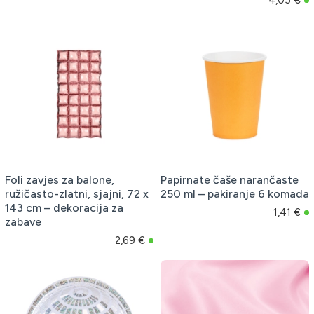
Foli zavjes za balone,
Papirnate čaše narančaste
ružičasto-zlatni, sjajni, 72 x
250 ml – pakiranje 6 komada
143 cm – dekoracija za
1,41 €
zabave
2,69 €