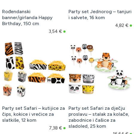
Rođendanski
Party set Jednorog – tanjuri
banner/girlanda Happy
i salvete, 16 kom
Birthday, 150 cm
4,82 €
3,54 €
Party set Safari – kutijice za
Party set Safari za dječju
čips, kokice i vrećice za
proslavu – stalak za kolače,
slatkiše, 12 kom
zabodnice i čašice za
sladoled, 25 kom
7,38 €
16,64 €