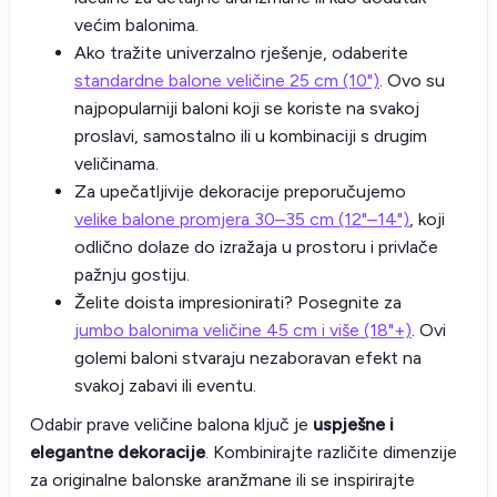
većim balonima.
Ako tražite univerzalno rješenje, odaberite
standardne balone veličine 25 cm (10")
. Ovo su
najpopularniji baloni koji se koriste na svakoj
proslavi, samostalno ili u kombinaciji s drugim
veličinama.
Za upečatljivije dekoracije preporučujemo
velike balone promjera 30–35 cm (12"–14")
, koji
odlično dolaze do izražaja u prostoru i privlače
pažnju gostiju.
Želite doista impresionirati? Posegnite za
jumbo balonima veličine 45 cm i više (18"+)
. Ovi
golemi baloni stvaraju nezaboravan efekt na
svakoj zabavi ili eventu.
Odabir prave veličine balona ključ je
uspješne i
elegantne dekoracije
. Kombinirajte različite dimenzije
za originalne balonske aranžmane ili se inspirirajte