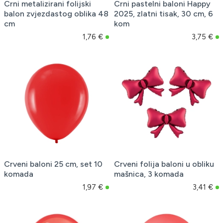
Crni metalizirani folijski
Crni pastelni baloni Happy
balon zvjezdastog oblika 48
2025, zlatni tisak, 30 cm, 6
cm
kom
1,76 €
3,75 €
Crveni baloni 25 cm, set 10
Crveni folija baloni u obliku
komada
mašnica, 3 komada
1,97 €
3,41 €