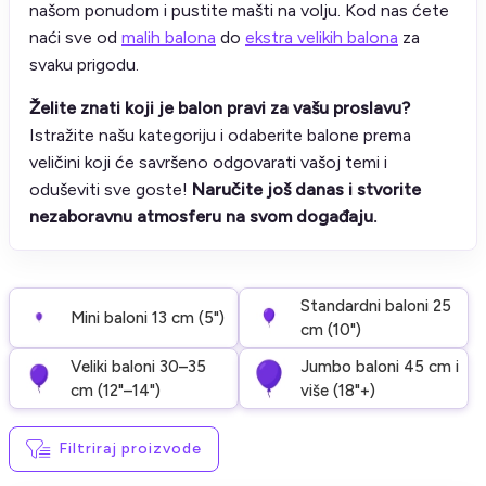
našom ponudom i pustite mašti na volju. Kod nas ćete
naći sve od
malih balona
do
ekstra velikih balona
za
svaku prigodu.
Želite znati koji je balon pravi za vašu proslavu?
Istražite našu kategoriju i odaberite balone prema
veličini koji će savršeno odgovarati vašoj temi i
oduševiti sve goste!
Naručite još danas i stvorite
nezaboravnu atmosferu na svom događaju.
Standardni baloni 25
Mini baloni 13 cm (5")
cm (10")
Veliki baloni 30–35
Jumbo baloni 45 cm i
cm (12"–14")
više (18"+)
Filtriraj proizvode