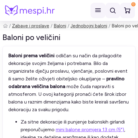
0
Zabave i proslave
Baloni
Jednobojni baloni
Baloni po vel
Pretraži
Baloni po veličini
Baloni prema veličini
odličan su način da prilagodite
dekoracije svojim željama i potrebama. Bilo da
organizirate dječju proslavu, vjenčanje, poslovni event
ili samo želite oživjeti obiteljsko okupljanje –
pravilno
odabrana veličina balona
može čuda napraviti s
atmosferom. U ovoj kategoriji pronaći ćete širok izbor
balona u raznim dimenzijama kako biste kreirali savršenu
dekoraciju za svaku prigodu.
Za sitne dekoracije ili punjenje balonskih girlandi
preporučujemo
mini balone promjera 13 cm (5")
,
idealne za detaljne aranžmane ili kao dodatak