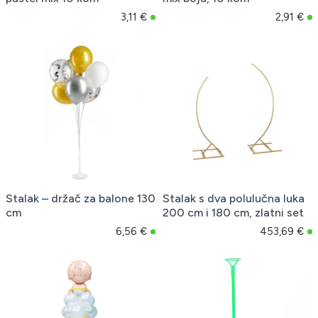
3,11 €
2,91 €
Stalak – držač za balone 130
Stalak s dva polulučna luka
cm
200 cm i 180 cm, zlatni set
6,56 €
453,69 €