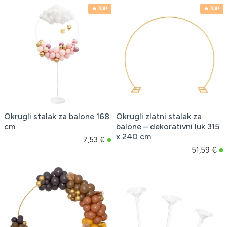
🔥 TOP
🔥 TOP
Okrugli stalak za balone 168
Okrugli zlatni stalak za
cm
balone – dekorativni luk 315
x 240 cm
7,53 €
51,59 €