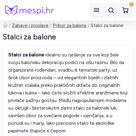
0
Zabave i proslave
Pribor za balone
Stalci za balone
Pretraži
Stalci za balone
Stalci za balone
idealno su rješenje za sve koji žele
svoju balonsku dekoraciju podići na višu razinu. Bilo da
organizirate rođendan, svadbu ili tematski party, uz
širok izbor proizvoda – od elegantnih bijelih i zlatnih
kružnih stalaka preko praktičnih držača do originalnih
lukova i kulisa – lako ćete složiti efektne aranžmane koji
privlače pažnju gostiju. Među najpopularnijim modelima
su okrugli i šesterokutni zlatni stalci za balonski luk,
savršen izbor za svečane prigode i vjenčanja, a u
ponudi su i manji, lako prenosivi stalci te ekološke
papirnate štapiće s čepom.