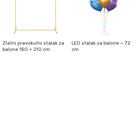
Zlatni pravokutni stalak za
LED stalak za balone – 72
balone 160 × 210 cm
cm
50,36 €
5,00 €
Stalak s maxi lukom,
Stalak za balone 160 cm –