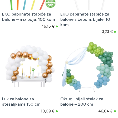
EKO papirnate štapiće za
EKO papirnate štapiće za
balone – mix boja, 100 kom
balone s čepom, bijele, 10
kom
16,16 €
3,23 €
Luk za balone sa
Okrugli bijeli stalak za
stezaljkama 150 cm
balone – 200 cm
10,09 €
46,64 €