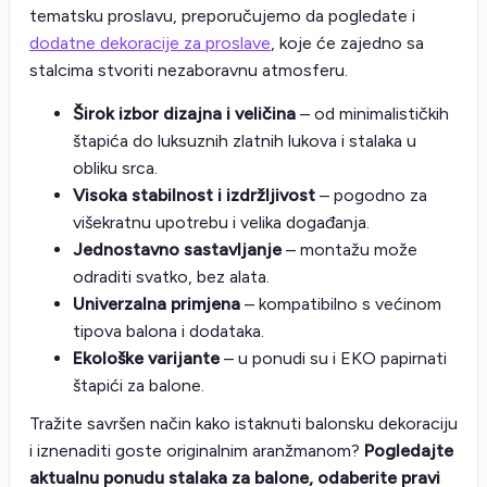
tematsku proslavu, preporučujemo da pogledate i
dodatne dekoracije za proslave
, koje će zajedno sa
stalcima stvoriti nezaboravnu atmosferu.
Širok izbor dizajna i veličina
– od minimalističkih
štapića do luksuznih zlatnih lukova i stalaka u
obliku srca.
Visoka stabilnost i izdržljivost
– pogodno za
višekratnu upotrebu i velika događanja.
Jednostavno sastavljanje
– montažu može
odraditi svatko, bez alata.
Univerzalna primjena
– kompatibilno s većinom
tipova balona i dodataka.
Ekološke varijante
– u ponudi su i EKO papirnati
štapići za balone.
Tražite savršen način kako istaknuti balonsku dekoraciju
i iznenaditi goste originalnim aranžmanom?
Pogledajte
aktualnu ponudu stalaka za balone, odaberite pravi