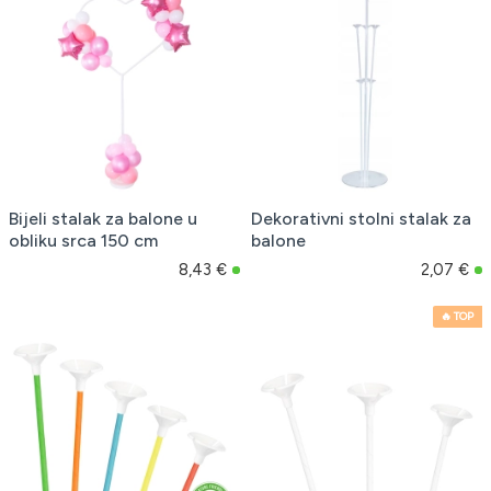
Bijeli stalak za balone u
Dekorativni stolni stalak za
obliku srca 150 cm
balone
8,43 €
2,07 €
🔥 TOP