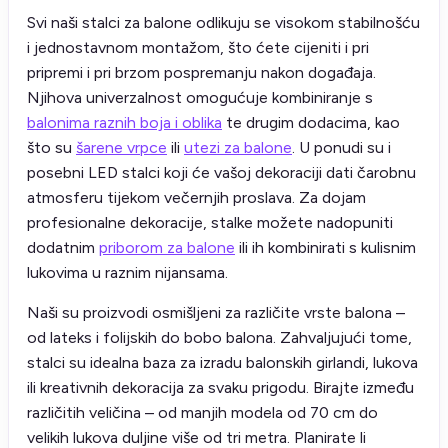
Svi naši stalci za balone odlikuju se visokom stabilnošću
i jednostavnom montažom, što ćete cijeniti i pri
pripremi i pri brzom pospremanju nakon događaja.
Njihova univerzalnost omogućuje kombiniranje s
balonima raznih boja i oblika
te drugim dodacima, kao
što su
šarene vrpce
ili
utezi za balone
. U ponudi su i
posebni LED stalci koji će vašoj dekoraciji dati čarobnu
atmosferu tijekom večernjih proslava. Za dojam
profesionalne dekoracije, stalke možete nadopuniti
dodatnim
priborom za balone
ili ih kombinirati s kulisnim
lukovima u raznim nijansama.
Naši su proizvodi osmišljeni za različite vrste balona –
od lateks i folijskih do bobo balona. Zahvaljujući tome,
stalci su idealna baza za izradu balonskih girlandi, lukova
ili kreativnih dekoracija za svaku prigodu. Birajte između
različitih veličina – od manjih modela od 70 cm do
velikih lukova duljine više od tri metra. Planirate li