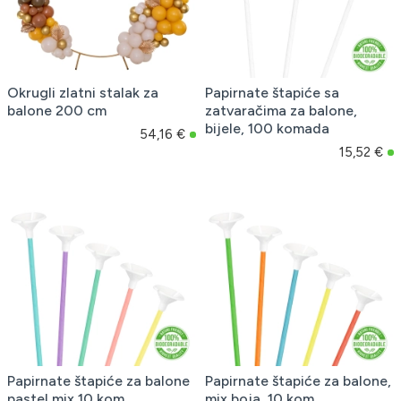
Okrugli zlatni stalak za
Papirnate štapiće sa
balone 200 cm
zatvaračima za balone,
bijele, 100 komada
54,16 €
15,52 €
Papirnate štapiće za balone
Papirnate štapiće za balone,
pastel mix 10 kom
mix boja, 10 kom