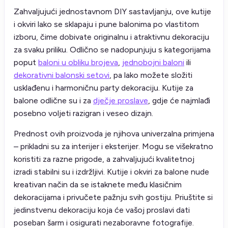
Zahvaljujući jednostavnom DIY sastavljanju, ove kutije
i okviri lako se sklapaju i pune balonima po vlastitom
izboru, čime dobivate originalnu i atraktivnu dekoraciju
za svaku priliku. Odlično se nadopunjuju s kategorijama
poput
baloni u obliku brojeva
,
jednobojni baloni
ili
dekorativni balonski setovi
, pa lako možete složiti
usklađenu i harmoničnu party dekoraciju. Kutije za
balone odlične su i za
dječje proslave
, gdje će najmlađi
posebno voljeti razigran i veseo dizajn.
Prednost ovih proizvoda je njihova univerzalna primjena
– prikladni su za interijer i eksterijer. Mogu se višekratno
koristiti za razne prigode, a zahvaljujući kvalitetnoj
izradi stabilni su i izdržljivi. Kutije i okviri za balone nude
kreativan način da se istaknete među klasičnim
dekoracijama i privučete pažnju svih gostiju. Priuštite si
jedinstvenu dekoraciju koja će vašoj proslavi dati
poseban šarm i osigurati nezaboravne fotografije.