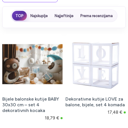
TOP
Najskuplje
Najjeftinije
Prema recenzijama
Bijele balonske kutije BABY
Dekorativne kutije LOVE za
30x30 cm – set 4
balone, bijele, set 4 komada
dekorativnih kocaka
17,48 €
18,79 €