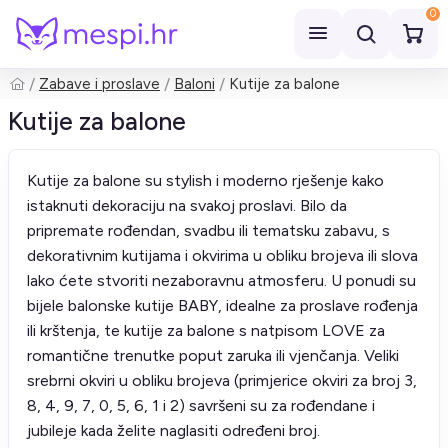
0
Zabave i proslave
Baloni
Kutije za balone
Pretraži
Kutije za balone
Kutije za balone su stylish i moderno rješenje kako
istaknuti dekoraciju na svakoj proslavi. Bilo da
pripremate rođendan, svadbu ili tematsku zabavu, s
dekorativnim kutijama i okvirima u obliku brojeva ili slova
lako ćete stvoriti nezaboravnu atmosferu. U ponudi su
bijele balonske kutije BABY, idealne za proslave rođenja
ili krštenja, te kutije za balone s natpisom LOVE za
romantične trenutke poput zaruka ili vjenčanja. Veliki
srebrni okviri u obliku brojeva (primjerice okviri za broj 3,
8, 4, 9, 7, 0, 5, 6, 1 i 2) savršeni su za rođendane i
jubileje kada želite naglasiti određeni broj.