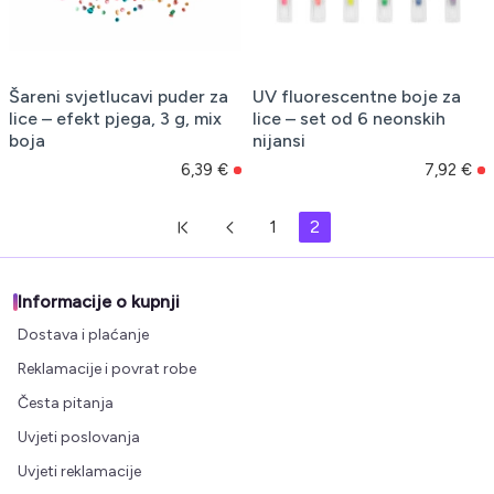
Šareni svjetlucavi puder za
UV fluorescentne boje za
lice – efekt pjega, 3 g, mix
lice – set od 6 neonskih
boja
nijansi
6,39 €
7,92 €
1
2
Informacije o kupnji
Dostava i plaćanje
Reklamacije i povrat robe
Česta pitanja
Uvjeti poslovanja
Uvjeti reklamacije