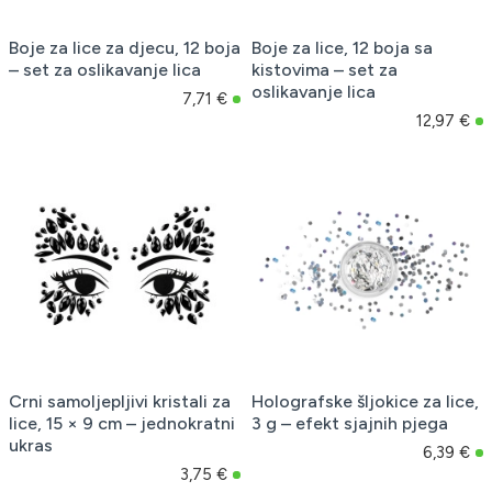
Boje za lice za djecu, 12 boja
Boje za lice, 12 boja sa
– set za oslikavanje lica
kistovima – set za
oslikavanje lica
7,71 €
12,97 €
Crni samoljepljivi kristali za
Holografske šljokice za lice,
lice, 15 × 9 cm – jednokratni
3 g – efekt sjajnih pjega
ukras
6,39 €
3,75 €