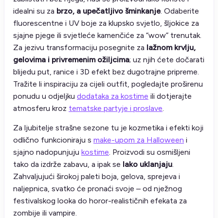
idealni su za
brzo, a upečatljivo šminkanje
. Odaberite
fluorescentne i UV boje za klupsko svjetlo, šljokice za
sjajne pjege ili svjetleće kamenčiće za “wow” trenutak.
Za jezivu transformaciju posegnite za
lažnom krvlju,
gelovima i privremenim ožiljcima
; uz njih ćete dočarati
blijedu put, ranice i 3D efekt bez dugotrajne pripreme.
Tražite li inspiraciju za cijeli outfit, pogledajte proširenu
ponudu u odjeljku
dodataka za kostime
ili dotjerajte
atmosferu kroz
tematske partyje i proslave
.
Za ljubitelje strašne sezone tu je kozmetika i efekti koji
odlično funkcioniraju s
make-upom za Halloween
i
sjajno nadopunjuju
kostime
. Proizvodi su osmišljeni
tako da izdrže zabavu, a ipak se
lako uklanjaju
.
Zahvaljujući širokoj paleti boja, gelova, sprejeva i
naljepnica, svatko će pronaći svoje – od nježnog
festivalskog looka do horor-realističnih efekata za
zombije ili vampire.