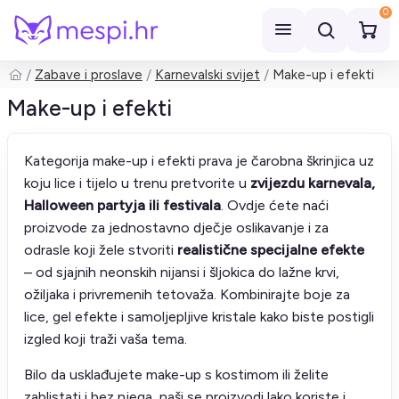
0
Zabave i proslave
Karnevalski svijet
Make-up i efekti
Pretraži
Make-up i efekti
Kategorija make-up i efekti prava je čarobna škrinjica uz
koju lice i tijelo u trenu pretvorite u
zvijezdu karnevala,
Halloween partyja ili festivala
. Ovdje ćete naći
proizvode za jednostavno dječje oslikavanje i za
odrasle koji žele stvoriti
realistične specijalne efekte
– od sjajnih neonskih nijansi i šljokica do lažne krvi,
ožiljaka i privremenih tetovaža. Kombinirajte boje za
lice, gel efekte i samoljepljive kristale kako biste postigli
izgled koji traži vaša tema.
Bilo da usklađujete make-up s kostimom ili želite
zablistati i bez njega, naši se proizvodi lako koriste i