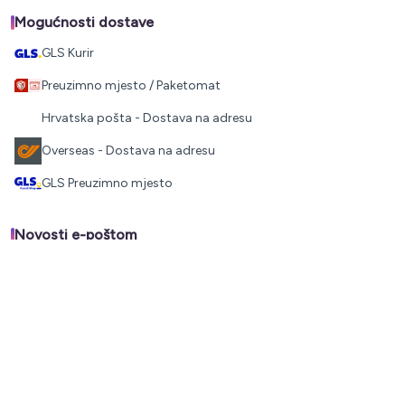
Mogućnosti dostave
GLS Kurir
Preuzimno mjesto / Paketomat
Hrvatska pošta - Dostava na adresu
Overseas - Dostava na adresu
GLS Preuzimno mjesto
Novosti e-poštom
Akcije, novosti i razni savjeti
Izjavljujem da sam se upoznao/la s
Zaštita osobnih podataka