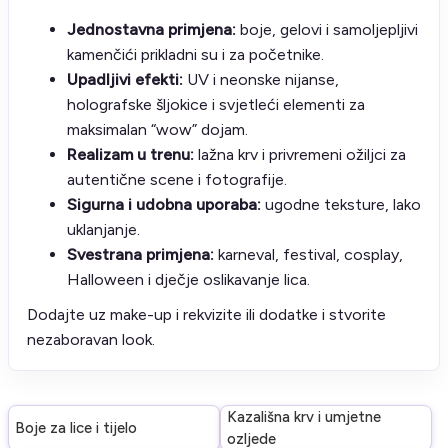
Jednostavna primjena:
boje, gelovi i samoljepljivi
kamenčići prikladni su i za početnike.
Upadljivi efekti:
UV i neonske nijanse,
holografske šljokice i svjetleći elementi za
maksimalan “wow” dojam.
Realizam u trenu:
lažna krv i privremeni ožiljci za
autentične scene i fotografije.
Sigurna i udobna uporaba:
ugodne teksture, lako
uklanjanje.
Svestrana primjena:
karneval, festival, cosplay,
Halloween i dječje oslikavanje lica.
Dodajte uz make-up i rekvizite ili dodatke i stvorite
nezaboravan look.
Kazališna krv i umjetne
Boje za lice i tijelo
ozljede