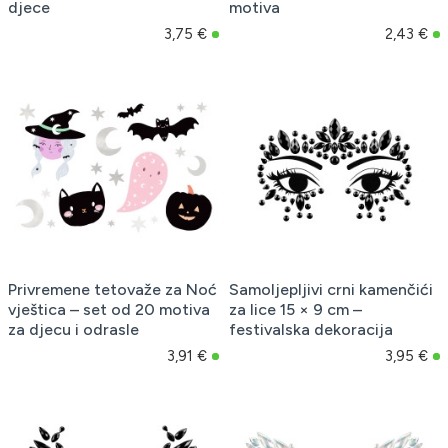
djece
motiva
3,75 €
2,43 €
Privremene tetovaže za Noć
Samoljepljivi crni kamenčići
vještica – set od 20 motiva
za lice 15 × 9 cm –
za djecu i odrasle
festivalska dekoracija
3,91 €
3,95 €