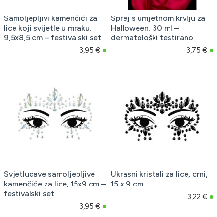
Samoljepljivi kamenčići za
Sprej s umjetnom krvlju za
lice koji svijetle u mraku,
Halloween, 30 ml –
9,5x8,5 cm – festivalski set
dermatološki testirano
3,95 €
3,75 €
Svjetlucave samoljepljive
Ukrasni kristali za lice, crni,
kamenčiće za lice, 15x9 cm –
15 x 9 cm
festivalski set
3,22 €
3,95 €