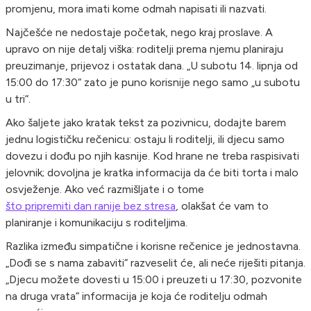
promjenu, mora imati kome odmah napisati ili nazvati.
Najčešće ne nedostaje početak, nego kraj proslave. A
upravo on nije detalj viška: roditelji prema njemu planiraju
preuzimanje, prijevoz i ostatak dana. „U subotu 14. lipnja od
15:00 do 17:30“ zato je puno korisnije nego samo „u subotu
u tri“.
Ako šaljete jako kratak tekst za pozivnicu, dodajte barem
jednu logističku rečenicu: ostaju li roditelji, ili djecu samo
dovezu i dođu po njih kasnije. Kod hrane ne treba raspisivati
jelovnik; dovoljna je kratka informacija da će biti torta i malo
osvježenje. Ako već razmišljate i o tome
što pripremiti dan ranije bez stresa
, olakšat će vam to
planiranje i komunikaciju s roditeljima.
Razlika između simpatične i korisne rečenice je jednostavna.
„Dođi se s nama zabaviti“ razveselit će, ali neće riješiti pitanja.
„Djecu možete dovesti u 15:00 i preuzeti u 17:30, pozvonite
na druga vrata“ informacija je koja će roditelju odmah