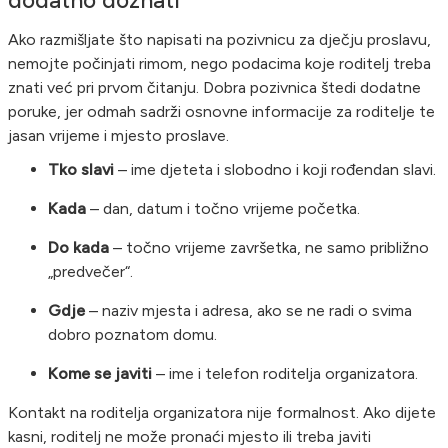
Ako razmišljate što napisati na pozivnicu za dječju proslavu,
nemojte počinjati rimom, nego podacima koje roditelj treba
znati već pri prvom čitanju. Dobra pozivnica štedi dodatne
poruke, jer odmah sadrži osnovne informacije za roditelje te
jasan vrijeme i mjesto proslave.
Tko slavi
– ime djeteta i slobodno i koji rođendan slavi.
Kada
– dan, datum i točno vrijeme početka.
Do kada
– točno vrijeme završetka, ne samo približno
„predvečer“.
Gdje
– naziv mjesta i adresa, ako se ne radi o svima
dobro poznatom domu.
Kome se javiti
– ime i telefon roditelja organizatora.
Kontakt na roditelja organizatora nije formalnost. Ako dijete
kasni, roditelj ne može pronaći mjesto ili treba javiti