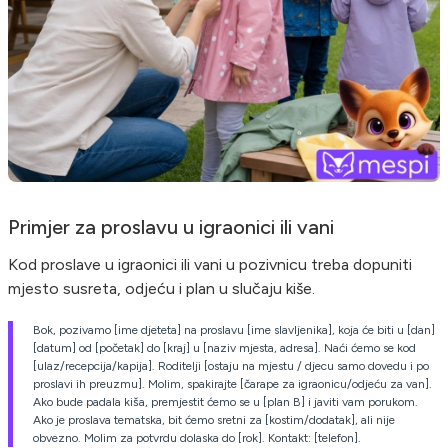
Primjer za proslavu u igraonici ili vani
Kod proslave u igraonici ili vani u pozivnicu treba dopuniti
mjesto susreta, odjeću i plan u slučaju kiše.
Bok, pozivamo [ime djeteta] na proslavu [ime slavljenika], koja će biti u [dan]
[datum] od [početak] do [kraj] u [naziv mjesta, adresa]. Naći ćemo se kod
[ulaz/recepcija/kapija]. Roditelji [ostaju na mjestu / djecu samo dovedu i po
proslavi ih preuzmu]. Molim, spakirajte [čarape za igraonicu/odjeću za van].
Ako bude padala kiša, premjestit ćemo se u [plan B] i javiti vam porukom.
Ako je proslava tematska, bit ćemo sretni za [kostim/dodatak], ali nije
obvezno. Molim za potvrdu dolaska do [rok]. Kontakt: [telefon].