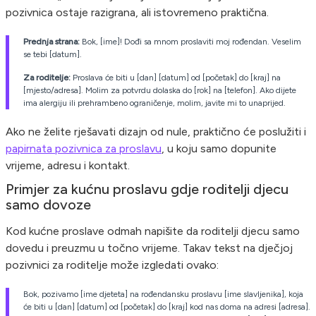
pozivnica ostaje razigrana, ali istovremeno praktična.
Prednja strana:
Bok, [ime]! Dođi sa mnom proslaviti moj rođendan. Veselim
se tebi [datum].
Za roditelje:
Proslava će biti u [dan] [datum] od [početak] do [kraj] na
[mjesto/adresa]. Molim za potvrdu dolaska do [rok] na [telefon]. Ako dijete
ima alergiju ili prehrambeno ograničenje, molim, javite mi to unaprijed.
Ako ne želite rješavati dizajn od nule, praktično će poslužiti i
papirnata pozivnica za proslavu
, u koju samo dopunite
vrijeme, adresu i kontakt.
Primjer za kućnu proslavu gdje roditelji djecu
samo dovoze
Kod kućne proslave odmah napišite da roditelji djecu samo
dovedu i preuzmu u točno vrijeme. Takav tekst na dječjoj
pozivnici za roditelje može izgledati ovako:
Bok, pozivamo [ime djeteta] na rođendansku proslavu [ime slavljenika], koja
će biti u [dan] [datum] od [početak] do [kraj] kod nas doma na adresi [adresa].