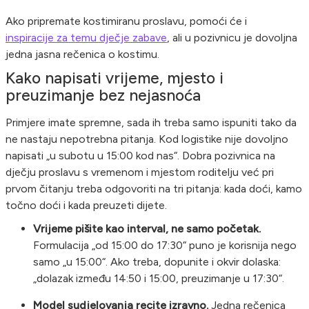
Ako pripremate kostimiranu proslavu, pomoći će i
inspiracije za temu dječje zabave
, ali u pozivnicu je dovoljna
jedna jasna rečenica o kostimu.
Kako napisati vrijeme, mjesto i
preuzimanje bez nejasnoća
Primjere imate spremne, sada ih treba samo ispuniti tako da
ne nastaju nepotrebna pitanja. Kod logistike nije dovoljno
napisati „u subotu u 15:00 kod nas“. Dobra pozivnica na
dječju proslavu s vremenom i mjestom roditelju već pri
prvom čitanju treba odgovoriti na tri pitanja: kada doći, kamo
točno doći i kada preuzeti dijete.
Vrijeme pišite kao interval, ne samo početak.
Formulacija „od 15:00 do 17:30“ puno je korisnija nego
samo „u 15:00“. Ako treba, dopunite i okvir dolaska:
„dolazak između 14:50 i 15:00, preuzimanje u 17:30“.
Model sudjelovanja recite izravno.
Jedna rečenica