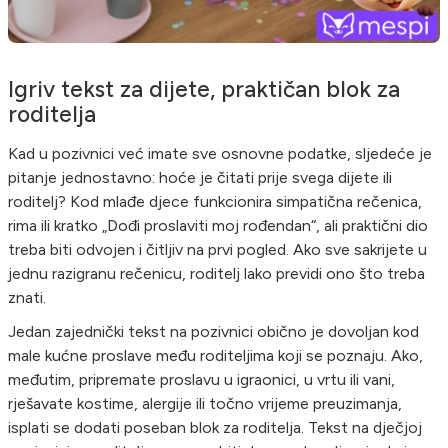
Igriv tekst za dijete, praktičan blok za
roditelja
Kad u pozivnici već imate sve osnovne podatke, sljedeće je
pitanje jednostavno: hoće je čitati prije svega dijete ili
roditelj? Kod mlađe djece funkcionira simpatična rečenica,
rima ili kratko „Dođi proslaviti moj rođendan“, ali praktični dio
treba biti odvojen i čitljiv na prvi pogled. Ako sve sakrijete u
jednu razigranu rečenicu, roditelj lako previdi ono što treba
znati.
Jedan zajednički tekst na pozivnici obično je dovoljan kod
male kućne proslave među roditeljima koji se poznaju. Ako,
međutim, pripremate proslavu u igraonici, u vrtu ili vani,
rješavate kostime, alergije ili točno vrijeme preuzimanja,
isplati se dodati poseban blok za roditelja. Tekst na dječjoj