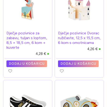
Dječje pozivnice za
Dječje pozivnice Dvorac
zabavu, tuljan s loptom,
ružičaste, 12,5 x 15,5 cm,
8,5 × 18,5 cm, 6 kom +
6 kom s omotnicama
kuverte
4,26 €
4,28 €
DODAJ U KOŠARICU
DODAJ U KOŠARICU