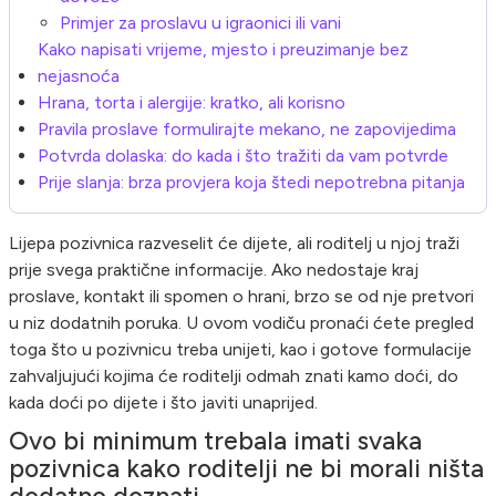
Primjer za proslavu u igraonici ili vani
Kako napisati vrijeme, mjesto i preuzimanje bez
nejasnoća
Hrana, torta i alergije: kratko, ali korisno
Pravila proslave formulirajte mekano, ne zapovijedima
Potvrda dolaska: do kada i što tražiti da vam potvrde
Prije slanja: brza provjera koja štedi nepotrebna pitanja
Lijepa pozivnica razveselit će dijete, ali roditelj u njoj traži
prije svega praktične informacije. Ako nedostaje kraj
proslave, kontakt ili spomen o hrani, brzo se od nje pretvori
u niz dodatnih poruka. U ovom vodiču pronaći ćete pregled
toga što u pozivnicu treba unijeti, kao i gotove formulacije
zahvaljujući kojima će roditelji odmah znati kamo doći, do
kada doći po dijete i što javiti unaprijed.
Ovo bi minimum trebala imati svaka
pozivnica kako roditelji ne bi morali ništa
dodatno doznati