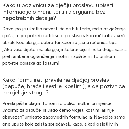
Kako u pozivnicu za dječju proslavu upisati
informacije o hrani, torti i alergijama bez
nepotrebnih detalja?
Dovoljno je ukratko navesti da će biti torta, malo osvježenja
i pića, te po potrebi radi li se o proslavi nakon ručka ili uz veći
obrok. Kod alergija dobro funkcionira jasna rečenica tipa
„Ako vaše dijete ima alergiju, intoleranciju ili neka druga važna
prehrambena ograničenja, molim, napišite mi to prilikom
potvrde dolaska do [dátum].“
Kako formulirati pravila na dječjoj proslavi
(papuče, braća i sestre, kostimi), a da pozivnica
ne djeluje strogo?
Pravila pišite blagim tonom i u obliku molbe, primjerice
„molimo za papuče“ ili „rado ćemo vidjeti kostim, ali nije
obavezan“ umjesto zapovjednih formulacija. Navedite samo
one upute koje zaista sprječavaju kaos, a kod osjetljivijih