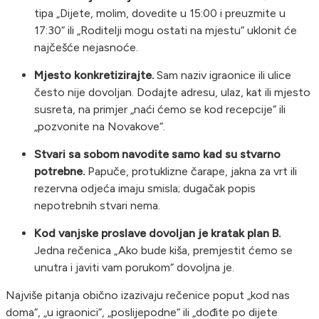
tipa „Dijete, molim, dovedite u 15:00 i preuzmite u
17:30“ ili „Roditelji mogu ostati na mjestu“ uklonit će
najčešće nejasnoće.
Mjesto konkretizirajte.
Sam naziv igraonice ili ulice
često nije dovoljan. Dodajte adresu, ulaz, kat ili mjesto
susreta, na primjer „naći ćemo se kod recepcije“ ili
„pozvonite na Novakove“.
Stvari sa sobom navodite samo kad su stvarno
potrebne.
Papuče, protuklizne čarape, jakna za vrt ili
rezervna odjeća imaju smisla; dugačak popis
nepotrebnih stvari nema.
Kod vanjske proslave dovoljan je kratak plan B.
Jedna rečenica „Ako bude kiša, premjestit ćemo se
unutra i javiti vam porukom“ dovoljna je.
Najviše pitanja obično izazivaju rečenice poput „kod nas
doma“, „u igraonici“, „poslijepodne“ ili „dođite po dijete