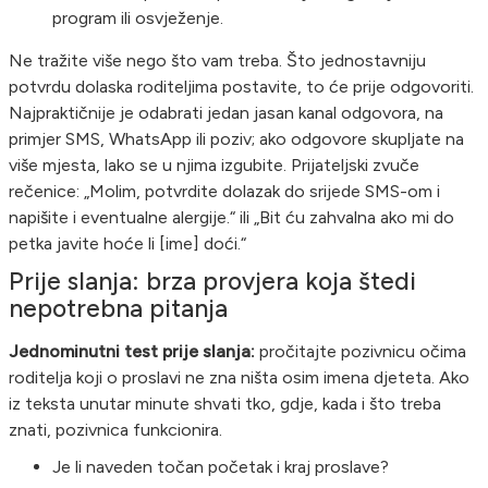
program ili osvježenje.
Ne tražite više nego što vam treba. Što jednostavniju
potvrdu dolaska roditeljima postavite, to će prije odgovoriti.
Najpraktičnije je odabrati jedan jasan kanal odgovora, na
primjer SMS, WhatsApp ili poziv; ako odgovore skupljate na
više mjesta, lako se u njima izgubite. Prijateljski zvuče
rečenice: „Molim, potvrdite dolazak do srijede SMS-om i
napišite i eventualne alergije.“ ili „Bit ću zahvalna ako mi do
petka javite hoće li [ime] doći.“
Prije slanja: brza provjera koja štedi
nepotrebna pitanja
Jednominutni test prije slanja:
pročitajte pozivnicu očima
roditelja koji o proslavi ne zna ništa osim imena djeteta. Ako
iz teksta unutar minute shvati tko, gdje, kada i što treba
znati, pozivnica funkcionira.
Je li naveden točan početak i kraj proslave?