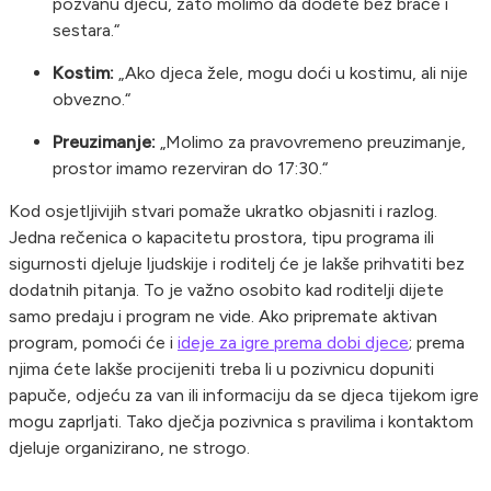
pozvanu djecu, zato molimo da dođete bez braće i
sestara.“
Kostim:
„Ako djeca žele, mogu doći u kostimu, ali nije
obvezno.“
Preuzimanje:
„Molimo za pravovremeno preuzimanje,
prostor imamo rezerviran do 17:30.“
Kod osjetljivijih stvari pomaže ukratko objasniti i razlog.
Jedna rečenica o kapacitetu prostora, tipu programa ili
sigurnosti djeluje ljudskije i roditelj će je lakše prihvatiti bez
dodatnih pitanja. To je važno osobito kad roditelji dijete
samo predaju i program ne vide. Ako pripremate aktivan
program, pomoći će i
ideje za igre prema dobi djece
; prema
njima ćete lakše procijeniti treba li u pozivnicu dopuniti
papuče, odjeću za van ili informaciju da se djeca tijekom igre
mogu zaprljati. Tako dječja pozivnica s pravilima i kontaktom
djeluje organizirano, ne strogo.