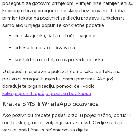
posegnuti za gotovim primjerom. Primjeri niže namijenjeni su
kopiranju i brzoj prilagodbi, ne slanju bez provjere. I dobar
primjer teksta na pozivnici za dječju proslavu funkcionira
samo ako u njega dopunite konkretne podatke.
ime slavljenika, datum i točno vrijeme
adresu ili mjesto održavanja
kontakt na roditelja i rok potvrde dolaska
U sljedećim dijelovima pokazat ćemo kako isti tekst na
pozivnici prilagoditi mjestu, hrani i pravilima. Ako još
dorađujete organizaciju, pomoći će i vodič
kako pripremiti dječju proslavu bez kaosa
.
Kratka SMS ili WhatsApp pozivnica
Ako pozivnicu trebate poslati brzo, u pojedinačnoj poruci ili
roditeljskoj grupi dovoljan je kratak tekst. Ovdje su dvije
verzije: praktična i s rečenicom za dijete.