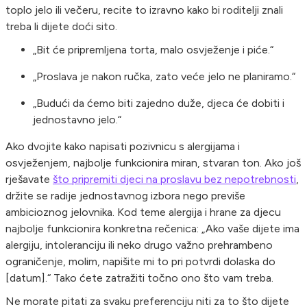
toplo jelo ili večeru, recite to izravno kako bi roditelji znali
treba li dijete doći sito.
„Bit će pripremljena torta, malo osvježenje i piće.“
„Proslava je nakon ručka, zato veće jelo ne planiramo.“
„Budući da ćemo biti zajedno duže, djeca će dobiti i
jednostavno jelo.“
Ako dvojite kako napisati pozivnicu s alergijama i
osvježenjem, najbolje funkcionira miran, stvaran ton. Ako još
rješavate
što pripremiti djeci na proslavu bez nepotrebnosti
,
držite se radije jednostavnog izbora nego previše
ambicioznog jelovnika. Kod teme alergija i hrane za djecu
najbolje funkcionira konkretna rečenica: „Ako vaše dijete ima
alergiju, intoleranciju ili neko drugo važno prehrambeno
ograničenje, molim, napišite mi to pri potvrdi dolaska do
[datum].“ Tako ćete zatražiti točno ono što vam treba.
Ne morate pitati za svaku preferenciju niti za to što dijete