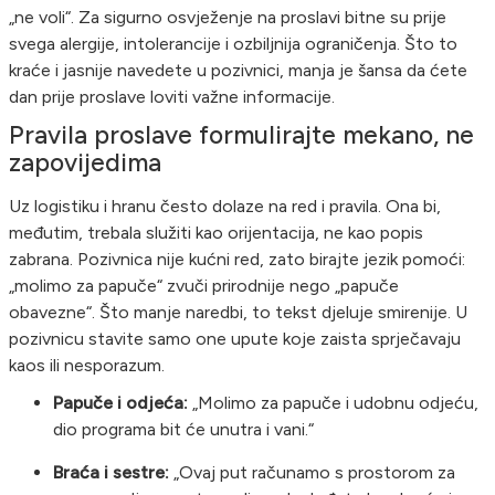
„ne voli“. Za sigurno osvježenje na proslavi bitne su prije
svega alergije, intolerancije i ozbiljnija ograničenja. Što to
kraće i jasnije navedete u pozivnici, manja je šansa da ćete
dan prije proslave loviti važne informacije.
Pravila proslave formulirajte mekano, ne
zapovijedima
Uz logistiku i hranu često dolaze na red i pravila. Ona bi,
međutim, trebala služiti kao orijentacija, ne kao popis
zabrana. Pozivnica nije kućni red, zato birajte jezik pomoći:
„molimo za papuče“ zvuči prirodnije nego „papuče
obavezne“. Što manje naredbi, to tekst djeluje smirenije. U
pozivnicu stavite samo one upute koje zaista sprječavaju
kaos ili nesporazum.
Papuče i odjeća:
„Molimo za papuče i udobnu odjeću,
dio programa bit će unutra i vani.“
Braća i sestre:
„Ovaj put računamo s prostorom za