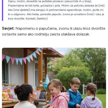
Djecu, molim, dovedite na početak proslave i preuzmite ih u [kraj].
Pripremljena će biti torta, grickalice i piće. Molim za potvrdu dolaska do [rok].
Ako [ime djeteta] ima alergiju ili prehrambeno ograničenje, molim, javite mi
to u odgovoru. Ako treba, ponesite papuče; zvono je označeno [ime] i ulaz je
kroz dvorište. Kontakt: [telefon].
Savjet:
Napomenu o papučama, zvonu ili ulazu kroz dvorište
ostavite samo ako roditelju zaista olakšava dolazak.