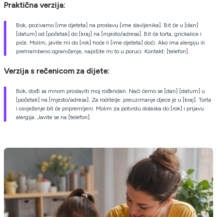
Praktična verzija:
Bok, pozivamo [ime djeteta] na proslavu [ime slavljenika]. Bit će u [dan]
[datum] od [početak] do [kraj] na [mjesto/adresa]. Bit će torta, grickalice i
piće. Molim, javite mi do [rok] hoće li [ime djeteta] doći. Ako ima alergiju ili
prehrambeno ograničenje, napišite mi to u poruci. Kontakt: [telefon].
Verzija s rečenicom za dijete:
Bok, dođi sa mnom proslaviti moj rođendan. Naći ćemo se [dan] [datum] u
[početak] na [mjesto/adresa]. Za roditelje: preuzimanje djece je u [kraj]. Torta
i osvježenje bit će pripremljeni. Molim za potvrdu dolaska do [rok] i prijavu
alergija. Javite se na [telefon].