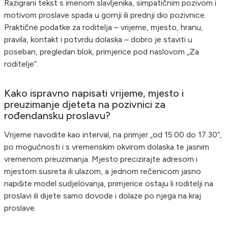
Razigrani tekst s imenom slavljenika, simpatičnim pozivom i
motivom proslave spada u gornji ili prednji dio pozivnice.
Praktične podatke za roditelja – vrijeme, mjesto, hranu,
pravila, kontakt i potvrdu dolaska – dobro je staviti u
poseban, pregledan blok, primjerice pod naslovom „Za
roditelje“.
Kako ispravno napisati vrijeme, mjesto i
preuzimanje djeteta na pozivnici za
rođendansku proslavu?
Vrijeme navodite kao interval, na primjer „od 15.00 do 17.30“,
po mogućnosti i s vremenskim okvirom dolaska te jasnim
vremenom preuzimanja. Mjesto precizirajte adresom i
mjestom susreta ili ulazom, a jednom rečenicom jasno
napišite model sudjelovanja, primjerice ostaju li roditelji na
proslavi ili dijete samo dovode i dolaze po njega na kraj
proslave.