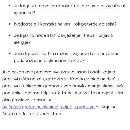
Je li mjesto dovoljno konkretno, ne samo naziv ulice ili
igraonice?
Nedostaje li kontakt na vas i rok potvrde dolaska?
Je li jasno hoće li biti osvježenje i treba li prijaviti
alergije?
Jesu li pravila kratka i razumljiva, bez da se praktični
podaci izgube u ukrasnom tekstu?
Ako nakon ove provjere sve ostaje jasno i osobi koja o
proslavi ništa ne zna, gotovi ste. Kod pozivnice na dječju
proslavu funkcionira jednostavno pravilo: manje ukrasa, više
podataka koje roditelj zaista treba. Ako želite provjeriti i širi
plan proslave, korisne su i
najčešće greške pri planiranju dječje proslave
na koje se
često dođe tek u zadnji tren.