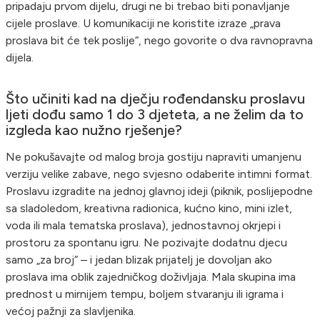
pripadaju prvom dijelu, drugi ne bi trebao biti ponavljanje
cijele proslave. U komunikaciji ne koristite izraze „prava
proslava bit će tek poslije“, nego govorite o dva ravnopravna
dijela.
Što učiniti kad na dječju rođendansku proslavu
ljeti dođu samo 1 do 3 djeteta, a ne želim da to
izgleda kao nužno rješenje?
Ne pokušavajte od malog broja gostiju napraviti umanjenu
verziju velike zabave, nego svjesno odaberite intimni format.
Proslavu izgradite na jednoj glavnoj ideji (piknik, poslijepodne
sa sladoledom, kreativna radionica, kućno kino, mini izlet,
voda ili mala tematska proslava), jednostavnoj okrjepi i
prostoru za spontanu igru. Ne pozivajte dodatnu djecu
samo „za broj“ – i jedan blizak prijatelj je dovoljan ako
proslava ima oblik zajedničkog doživljaja. Mala skupina ima
prednost u mirnijem tempu, boljem stvaranju ili igrama i
većoj pažnji za slavljenika.