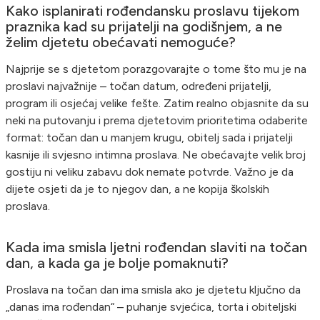
Kako isplanirati rođendansku proslavu tijekom
praznika kad su prijatelji na godišnjem, a ne
želim djetetu obećavati nemoguće?
Najprije se s djetetom porazgovarajte o tome što mu je na
proslavi najvažnije – točan datum, određeni prijatelji,
program ili osjećaj velike fešte. Zatim realno objasnite da su
neki na putovanju i prema djetetovim prioritetima odaberite
format: točan dan u manjem krugu, obitelj sada i prijatelji
kasnije ili svjesno intimna proslava. Ne obećavajte velik broj
gostiju ni veliku zabavu dok nemate potvrde. Važno je da
dijete osjeti da je to njegov dan, a ne kopija školskih
proslava.
Kada ima smisla ljetni rođendan slaviti na točan
dan, a kada ga je bolje pomaknuti?
Proslava na točan dan ima smisla ako je djetetu ključno da
„danas ima rođendan“ – puhanje svjećica, torta i obiteljski