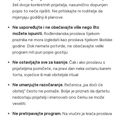
želi dvoje konkretnih prijatelja, nasumično dopunjen
popis to neće riješiti. Ne pritiskajte ni roditelje da
mijenjaju godišnji ili planove.
Ne uspoređujte i ne obećavajte više nego što
možete ispuniti.
Rođendanska proslava tijekom
praznika ne mora izgledati kao proslava tijekom školske
godine. Dok nemate potvrde, ne obećavajte veliki
program niti pun popis gostiju.
Ne ostavljajte sve za kasnije.
Čak i ako proslavu s
prijateljima pomičete, na pravi dan neka ostanu barem
torta, svjećice ili mali obiteljski ritual.
Ne umanjujte razočaranje.
Rečenica „pa doći će
obitelj“ često ne pomaže. Bolje je priznati da djetetu
nedostaju prijatelji i imenovati ono čemu se može
veseliti.
Ne pretrpavajte program.
Na vrućini je kraća proslava