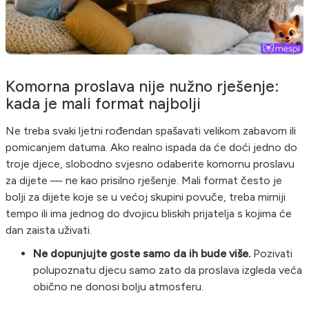
Komorna proslava nije nužno rješenje:
kada je mali format najbolji
Ne treba svaki ljetni rođendan spašavati velikom zabavom ili
pomicanjem datuma. Ako realno ispada da će doći jedno do
troje djece, slobodno svjesno odaberite komornu proslavu
za dijete — ne kao prisilno rješenje. Mali format često je
bolji za dijete koje se u većoj skupini povuče, treba mirniji
tempo ili ima jednog do dvojicu bliskih prijatelja s kojima će
dan zaista uživati.
Ne dopunjujte goste samo da ih bude više.
Pozivati
polupoznatu djecu samo zato da proslava izgleda veća
obično ne donosi bolju atmosferu.