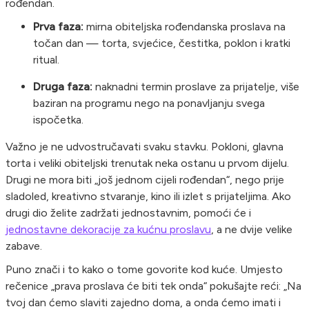
rođendan.
Prva faza:
mirna obiteljska rođendanska proslava na
točan dan — torta, svjećice, čestitka, poklon i kratki
ritual.
Druga faza:
naknadni termin proslave za prijatelje, više
baziran na programu nego na ponavljanju svega
ispočetka.
Važno je ne udvostručavati svaku stavku. Pokloni, glavna
torta i veliki obiteljski trenutak neka ostanu u prvom dijelu.
Drugi ne mora biti „još jednom cijeli rođendan“, nego prije
sladoled, kreativno stvaranje, kino ili izlet s prijateljima. Ako
drugi dio želite zadržati jednostavnim, pomoći će i
jednostavne dekoracije za kućnu proslavu
, a ne dvije velike
zabave.
Puno znači i to kako o tome govorite kod kuće. Umjesto
rečenice „prava proslava će biti tek onda“ pokušajte reći: „Na
tvoj dan ćemo slaviti zajedno doma, a onda ćemo imati i