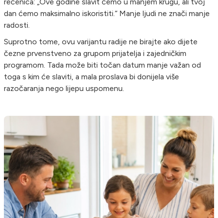
rečenica: „Ove godine slavit ćemo u manjem krugu, ali tvoj
dan ćemo maksimalno iskoristiti.“ Manje ljudi ne znači manje
radosti.
Suprotno tome, ovu varijantu radije ne birajte ako dijete
čezne prvenstveno za grupom prijatelja i zajedničkim
programom. Tada može biti točan datum manje važan od
toga s kim će slaviti, a mala proslava bi donijela više
razočaranja nego lijepu uspomenu.