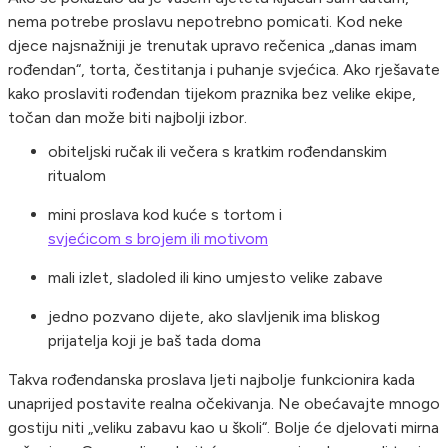
nema potrebe proslavu nepotrebno pomicati. Kod neke
djece najsnažniji je trenutak upravo rečenica „danas imam
rođendan“, torta, čestitanja i puhanje svjećica. Ako rješavate
kako proslaviti rođendan tijekom praznika bez velike ekipe,
točan dan može biti najbolji izbor.
obiteljski ručak ili večera s kratkim rođendanskim
ritualom
mini proslava kod kuće s tortom i
svjećicom s brojem ili motivom
mali izlet, sladoled ili kino umjesto velike zabave
jedno pozvano dijete, ako slavljenik ima bliskog
prijatelja koji je baš tada doma
Takva rođendanska proslava ljeti najbolje funkcionira kada
unaprijed postavite realna očekivanja. Ne obećavajte mnogo
gostiju niti „veliku zabavu kao u školi“. Bolje će djelovati mirna