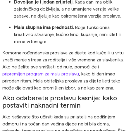
Dovoljan je i jedan prijatelj.
Kada dan ima oblik
zajedničkog doživljaja, a ne umanjene verzije velike
zabave, ne djeluje kao osiromašena verzija proslave.
Mala skupina ima prednosti.
Bolje funkcionira
kreativno stvaranje, kućno kino, kupanje, mini izlet ili
mirne vrtne igre.
Komorna rođendanska proslava za dijete kod kuće ili u vrtu
znači manje stresa za roditelja i više vremena za slavljenika.
Ako ne želite sve smišljati od nule, pomoći će i
pripremljen program za malu proslavu
, kako bi dan imao
prirodan ritam. Mala obiteljska proslava za dijete ljeti tako
može djelovati kao promišljen izbor, a ne kao zamjena.
Ako odaberete proslavu kasnije: kako
postaviti naknadni termin
Ako rješavate što učiniti kada su prijatelji na godišnjem
odmoru i na točan dan većina djece ne bi bila doma,
naknadni termin proslave ne odgađajte na neodređeno. Što