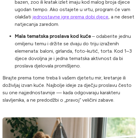
bazen, zoo ili kratak izlet imaju kod malog broja djece
ugodan tempo. Ako ostajete u vrtu, program će vam
olakšati
jednostavne igre prema dobi djece
, a ne deset
natjecanja zaredom.
Mala tematska proslava kod kuće
– odaberite jednu
omiljenu temu i držite se dvaju do triju izraženih
elemenata: baloni, girlanda, foto-kutić, torta. Kod 1–3
djece dovoljna je i jedna tematska aktivnost da bi
proslava djelovala promišljeno.
Birajte prema tome treba li vašem djetetu mir, kretanje ili
doživljaj izvan kuće. Najbolje ideje za dječju proslavu često
su one najjednostavnije — kada odgovaraju karakteru
slavljenika, a ne predodžbi o „pravoj“ veličini zabave.