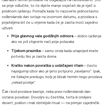
se prije odlučite, to će dijete manje osjećati da je riječ o
prisilnom rješenju. Pomaže kada to nazovete jednostavno:
rođendanski dan ostaje na izvornom datumu, a proslava s
prijateljima bit će u vrijeme kada će je zaista moći zajedno
uživati.
Prije glavnog vala godišnjih odmora
– dobro rješenje
ako se još stignete naći prije polazaka.
Tijekom praznika
– samo onda kada unaprijed imate
potvrdu tko je zaista doma.
Kratko nakon povratka u uobičajeni ritam
– često
najsigurniji izbor ako je ljeto potpuno „raseljeno“. Ipak,
ne čekajte predugo; bolji je blizak termin nego proslava
„nekad poslije“.
Čak i kod proslave kasnije, neka pravi rođendanski dan
ostane poseban. Dovoljni su čestitka, torta ili omiljeni
desert, poklon i mali obiteljski ritual — na primjer zajednički