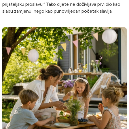
prijateljsku proslavu.“ Tako dijete ne doživljava prvi dio kao
slabu zamjenu, nego kao punovrijedan početak slavlja.