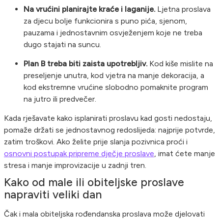
Na vrućini planirajte kraće i laganije.
Ljetna proslava
za djecu bolje funkcionira s puno pića, sjenom,
pauzama i jednostavnim osvježenjem koje ne treba
dugo stajati na suncu.
Plan B treba biti zaista upotrebljiv.
Kod kiše mislite na
preseljenje unutra, kod vjetra na manje dekoracija, a
kod ekstremne vrućine slobodno pomaknite program
na jutro ili predvečer.
Kada rješavate kako isplanirati proslavu kad gosti nedostaju,
pomaže držati se jednostavnog redoslijeda: najprije potvrde,
zatim troškovi. Ako želite prije slanja pozivnica proći i
osnovni postupak pripreme dječje proslave
, imat ćete manje
stresa i manje improvizacije u zadnji tren.
Kako od male ili obiteljske proslave
napraviti veliki dan
Čak i mala obiteljska rođendanska proslava može djelovati