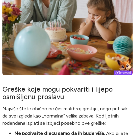
Greške koje mogu pokvariti i lijepo
osmišljenu proslavu
Najviše štete obično ne čini mali broj gostiju, nego pritisak
da sve izgleda kao „normalna“ velika zabava. Kod ljetnih
rođendana isplati se izbjeći posebno ove greške:
Ne pozivajte djecu samo da ih bude više.
Ako dijete