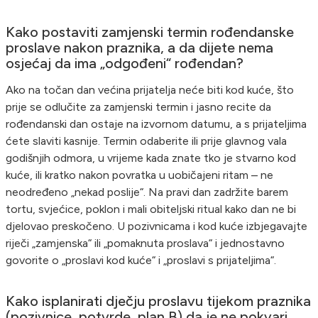
Kako postaviti zamjenski termin rođendanske
proslave nakon praznika, a da dijete nema
osjećaj da ima „odgođeni“ rođendan?
Ako na točan dan većina prijatelja neće biti kod kuće, što
prije se odlučite za zamjenski termin i jasno recite da
rođendanski dan ostaje na izvornom datumu, a s prijateljima
ćete slaviti kasnije. Termin odaberite ili prije glavnog vala
godišnjih odmora, u vrijeme kada znate tko je stvarno kod
kuće, ili kratko nakon povratka u uobičajeni ritam – ne
neodređeno „nekad poslije“. Na pravi dan zadržite barem
tortu, svjećice, poklon i mali obiteljski ritual kako dan ne bi
djelovao preskočeno. U pozivnicama i kod kuće izbjegavajte
riječi „zamjenska“ ili „pomaknuta proslava“ i jednostavno
govorite o „proslavi kod kuće“ i „proslavi s prijateljima“.
Kako isplanirati dječju proslavu tijekom praznika
(pozivnice, potvrde, plan B) da je ne pokvari