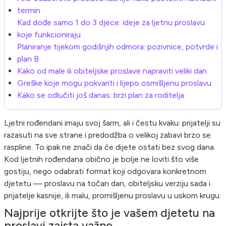
termin
Kad dođe samo 1 do 3 djece: ideje za ljetnu proslavu
koje funkcioniraju
Planiranje tijekom godišnjih odmora: pozivnice, potvrde i
plan B
Kako od male ili obiteljske proslave napraviti veliki dan
Greške koje mogu pokvariti i lijepo osmišljenu proslavu
Kako se odlučiti još danas: brzi plan za roditelja
Ljetni rođendani imaju svoj šarm, ali i čestu kvaku: prijatelji su
razasuti na sve strane i predodžba o velikoj zabavi brzo se
raspline. To ipak ne znači da će dijete ostati bez svog dana.
Kod ljetnih rođendana obično je bolje ne loviti što više
gostiju, nego odabrati format koji odgovara konkretnom
djetetu — proslavu na točan dan, obiteljsku verziju sada i
prijatelje kasnije, ili malu, promišljenu proslavu u uskom krugu.
Najprije otkrijte što je vašem djetetu na
proslavi zaista važno