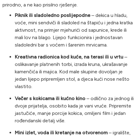
prirodno, a ne kao prisilno rješenje.
Piknik ili sladoledno poslijepodne
– dekica u hladu,
voće, mini sendviči ili sladoled na štapiću i jedna kratka
aktivnost, na primjer mjehurići od sapunice, krede ili
mali lov na blago. Lijepo funkcionira i jednostavan
sladoledni bar s voćem i šarenim mrvicama.
Kreativna radionica kod kuće, na terasi ili u vrtu
–
oslikavanje platnenih torbi, izrada kruna, ukrašavanje
kamenčića ili majica. Kod male skupine dovoljan je
jedan lijepo pripremljen stol, a djeca kući nose nešto
vlastito.
Večer s kokicama ili kućno kino
– odlično za jednog ili
dvoje prijatelja, osobito kada je vani vruće. Pripremite
jastučiće, manje porcije kokica, omiljeni film i jedan
rođendanski detalj više.
Mini izlet, voda ili kretanje na otvorenom
– igralište,