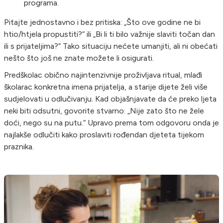
programa.
Pitajte jednostavno i bez pritiska: „Što ove godine ne bi
htio/htjela propustiti?“ ili „Bi li ti bilo važnije slaviti točan dan
ili s prijateljima?“ Tako situaciju nećete umanjiti, ali ni obećati
nešto što još ne znate možete li osigurati.
Predškolac obično najintenzivnije proživljava ritual, mlađi
školarac konkretna imena prijatelja, a starije dijete želi više
sudjelovati u odlučivanju. Kad objašnjavate da će preko ljeta
neki biti odsutni, govorite stvarno: „Nije zato što ne žele
doći, nego su na putu.“ Upravo prema tom odgovoru onda je
najlakše odlučiti kako proslaviti rođendan djeteta tijekom
praznika.