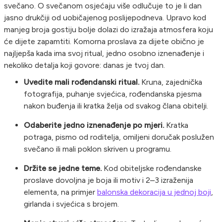
svečano. O svečanom osjećaju više odlučuje to je li dan
jasno drukčiji od uobičajenog poslijepodneva. Upravo kod
manjeg broja gostiju bolje dolazi do izražaja atmosfera koju
će dijete zapamtiti. Komorna proslava za dijete obično je
najljepša kada ima svoj ritual, jedno osobno iznenađenje i
nekoliko detalja koji govore: danas je tvoj dan.
Uvedite mali rođendanski ritual.
Kruna, zajednička
fotografija, puhanje svjećica, rođendanska pjesma
nakon buđenja ili kratka želja od svakog člana obitelji.
Odaberite jedno iznenađenje po mjeri.
Kratka
potraga, pismo od roditelja, omiljeni doručak poslužen
svečano ili mali poklon skriven u programu.
Držite se jedne teme.
Kod obiteljske rođendanske
proslave dovoljna je boja ili motiv i 2–3 izraženija
elementa, na primjer
balonska dekoracija u jednoj boji
,
girlanda i svjećica s brojem.