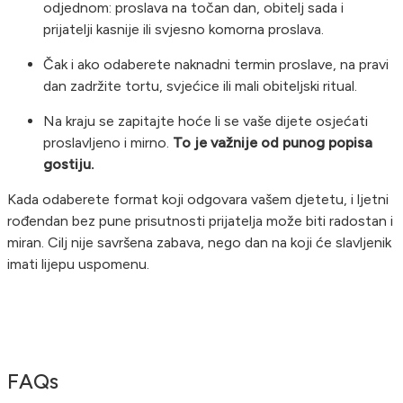
odjednom: proslava na točan dan, obitelj sada i
prijatelji kasnije ili svjesno komorna proslava.
Čak i ako odaberete naknadni termin proslave, na pravi
dan zadržite tortu, svjećice ili mali obiteljski ritual.
Na kraju se zapitajte hoće li se vaše dijete osjećati
proslavljeno i mirno.
To je važnije od punog popisa
gostiju.
Kada odaberete format koji odgovara vašem djetetu, i ljetni
rođendan bez pune prisutnosti prijatelja može biti radostan i
miran. Cilj nije savršena zabava, nego dan na koji će slavljenik
imati lijepu uspomenu.
FAQs