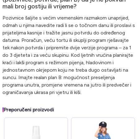
mali broj gostiju ili vrijeme?
Pozivnice šaljite s većim vremenskim razmakom unaprijed,
odmah u njima navedite radi li se o točnom danu ili proslavi s
prijateljima kasnije i tražite jasnu potvrdu do određenog
datuma. Proračun, veću tortu ili skuplji program rješavajte
tek nakon potvrda i pripremite dvije verzije programa – za 1
do 3 djeteta i za veću skupinu. Kod ljetnih vrućina planirajte
kraći i lakši program s režimom pijenja, hladovinom i
jednostavnom okrjepom koju ne treba dugo ostavljati na
suncu. Imajte realan plan B: mogućnost preseljenja
programa unutra, promjene vremena na jutro ili predvečer i
ograničavanja ukrasa pri vjetru ili kiši.
Preporučeni proizvodi