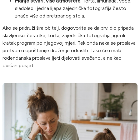
Manje stvari, više atmosfere.
Torta, limunada, voće,
sladoled i jedna lijepa zajednička fotografija često
znače više od pretrpanog stola.
Ako se pridruži šira obitelj, dogovorite se da prvi dio pripada
slavljeniku: čestitke, torta, zajednička fotografija, igra ili
kratak program po njegovoj mjeri. Tek onda neka se proslava
pretvori u opuštenije druženje odraslih. Tako će i mala
rođendanska proslava ljeti djelovati svečano, a ne kao
običan posjet.