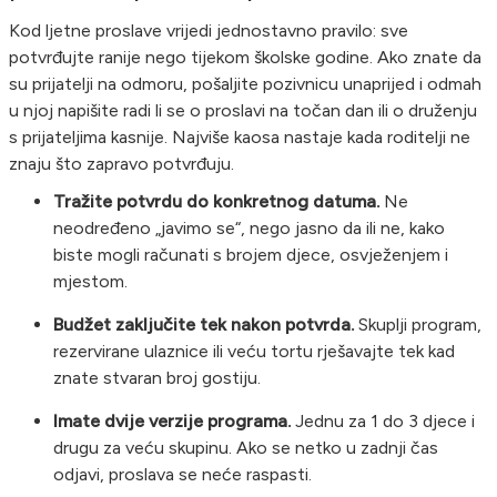
Kod ljetne proslave vrijedi jednostavno pravilo: sve
potvrđujte ranije nego tijekom školske godine. Ako znate da
su prijatelji na odmoru, pošaljite pozivnicu unaprijed i odmah
u njoj napišite radi li se o proslavi na točan dan ili o druženju
s prijateljima kasnije. Najviše kaosa nastaje kada roditelji ne
znaju što zapravo potvrđuju.
Tražite potvrdu do konkretnog datuma.
Ne
neodređeno „javimo se“, nego jasno da ili ne, kako
biste mogli računati s brojem djece, osvježenjem i
mjestom.
Budžet zaključite tek nakon potvrda.
Skuplji program,
rezervirane ulaznice ili veću tortu rješavajte tek kad
znate stvaran broj gostiju.
Imate dvije verzije programa.
Jednu za 1 do 3 djece i
drugu za veću skupinu. Ako se netko u zadnji čas
odjavi, proslava se neće raspasti.