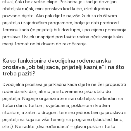
ritual, čak i bez velike ekipe. Prikladna je i kad je dovoljan
obiteljski ručak, mini proslava kod kuće, izlet ili jedno
pozvano dijete. Ako pak dijete najviše žudi za društvom
prijatelja i zajedničkim programom, bolje je dati prednost
terminu kada će prijatelji biti dostupni, i po cijenu pomicanja
proslave. Uvijek unaprijed postavite realna očekivanja kako
manji format ne bi doveo do razočaranja.
Kako funkcionira dvodijelna rođendanska
proslava „obitelj sada, prijatelji kasnije“ i na što
treba paziti?
Dvodijelna proslava je prikladna kada dijete ne želi propustiti
rođendanski dan, ali mu je istovremeno jako stalo do
prijatelja. Najprije organizirate miran obiteljski rođendan na
točan dan s tortom, svjećicama, poklonom i kratkim
ritualom, a zatim u drugom terminu jednostavniju proslavu s
prijateljima koja se više temelji na programu (sladoled, kino,
izlet). Ne radite „dva rođendana“ – glavni poklon i torta