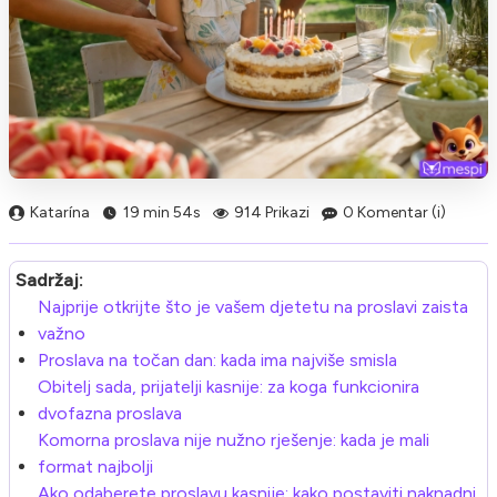
Katarína
19 min 54s
914 Prikazi
0 Komentar (i)
Sadržaj:
Najprije otkrijte što je vašem djetetu na proslavi zaista
važno
Proslava na točan dan: kada ima najviše smisla
Obitelj sada, prijatelji kasnije: za koga funkcionira
dvofazna proslava
Komorna proslava nije nužno rješenje: kada je mali
format najbolji
Ako odaberete proslavu kasnije: kako postaviti naknadni