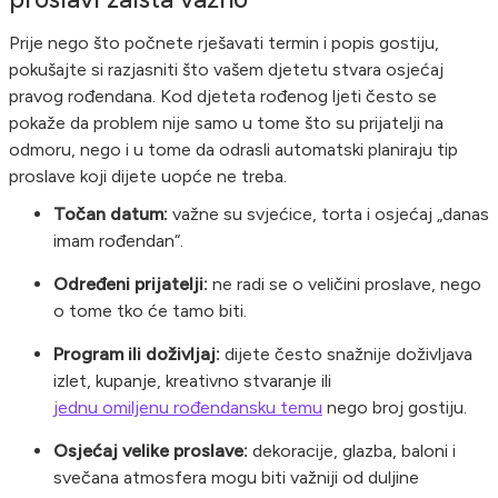
Prije nego što počnete rješavati termin i popis gostiju,
pokušajte si razjasniti što vašem djetetu stvara osjećaj
pravog rođendana. Kod djeteta rođenog ljeti često se
pokaže da problem nije samo u tome što su prijatelji na
odmoru, nego i u tome da odrasli automatski planiraju tip
proslave koji dijete uopće ne treba.
Točan datum:
važne su svjećice, torta i osjećaj „danas
imam rođendan“.
Određeni prijatelji:
ne radi se o veličini proslave, nego
o tome tko će tamo biti.
Program ili doživljaj:
dijete često snažnije doživljava
izlet, kupanje, kreativno stvaranje ili
jednu omiljenu rođendansku temu
nego broj gostiju.
Osjećaj velike proslave:
dekoracije, glazba, baloni i
svečana atmosfera mogu biti važniji od duljine