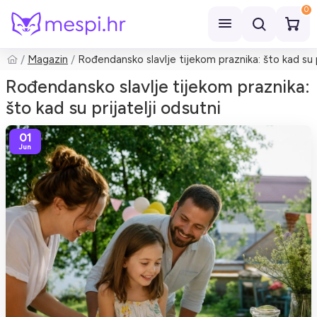
0
Magazin
Rođendansko slavlje tijekom praznika: što kad su p
Pretraži
Rođendansko slavlje tijekom praznika:
što kad su prijatelji odsutni
01
Jun