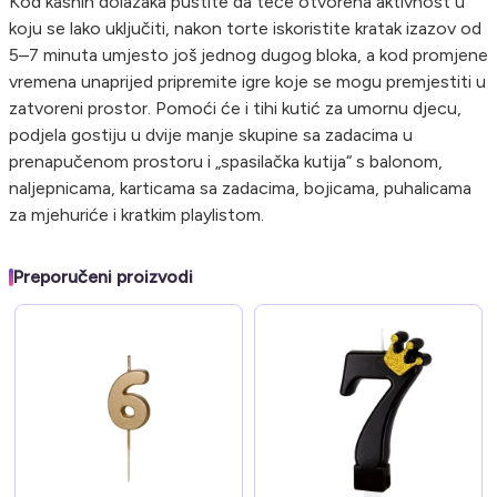
Kod kasnih dolazaka pustite da teče otvorena aktivnost u
koju se lako uključiti, nakon torte iskoristite kratak izazov od
5–7 minuta umjesto još jednog dugog bloka, a kod promjene
vremena unaprijed pripremite igre koje se mogu premjestiti u
zatvoreni prostor. Pomoći će i tihi kutić za umornu djecu,
podjela gostiju u dvije manje skupine sa zadacima u
prenapučenom prostoru i „spasilačka kutija“ s balonom,
naljepnicama, karticama sa zadacima, bojicama, puhalicama
za mjehuriće i kratkim playlistom.
Preporučeni proizvodi