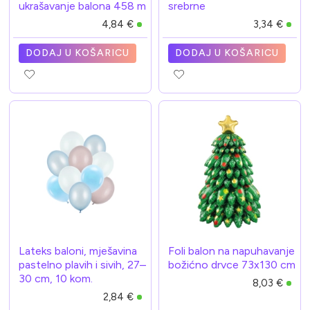
ukrašavanje balona 458 m
srebrne
4,84 €
3,34 €
DODAJ U KOŠARICU
DODAJ U KOŠARICU
Lateks baloni, mješavina
Foli balon na napuhavanje
pastelno plavih i sivih, 27–
božićno drvce 73x130 cm
30 cm, 10 kom.
8,03 €
2,84 €