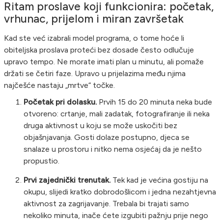
Ritam proslave koji funkcionira: početak,
vrhunac, prijelom i miran završetak
Kad ste već izabrali model programa, o tome hoće li
obiteljska proslava proteći bez dosade često odlučuje
upravo tempo. Ne morate imati plan u minutu, ali pomaže
držati se četiri faze. Upravo u prijelazima među njima
najčešće nastaju „mrtve“ točke.
Početak pri dolasku.
Prvih 15 do 20 minuta neka bude
otvoreno: crtanje, mali zadatak, fotografiranje ili neka
druga aktivnost u koju se može uskočiti bez
objašnjavanja. Gosti dolaze postupno, djeca se
snalaze u prostoru i nitko nema osjećaj da je nešto
propustio.
Prvi zajednički trenutak.
Tek kad je većina gostiju na
okupu, slijedi kratko dobrodošlicom i jedna nezahtjevna
aktivnost za zagrijavanje. Trebala bi trajati samo
nekoliko minuta, inače ćete izgubiti pažnju prije nego