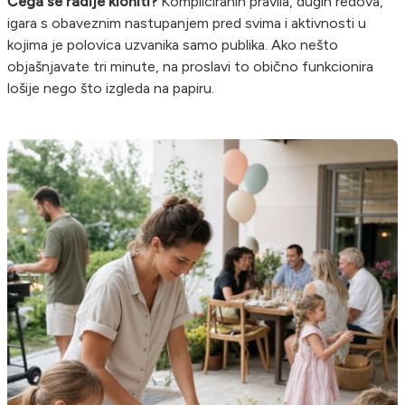
Čega se radije kloniti?
Kompliciranih pravila, dugih redova,
igara s obaveznim nastupanjem pred svima i aktivnosti u
kojima je polovica uzvanika samo publika. Ako nešto
objašnjavate tri minute, na proslavi to obično funkcionira
lošije nego što izgleda na papiru.