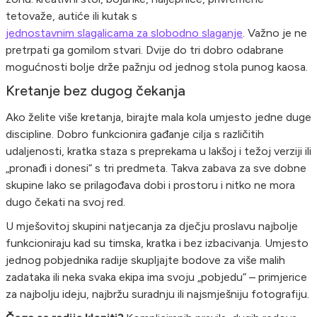
tetovaže, autiće ili kutak s
jednostavnim slagalicama za slobodno slaganje
. Važno je ne
pretrpati ga gomilom stvari. Dvije do tri dobro odabrane
mogućnosti bolje drže pažnju od jednog stola punog kaosa.
Kretanje bez dugog čekanja
Ako želite više kretanja, birajte mala kola umjesto jedne duge
discipline. Dobro funkcionira gađanje cilja s različitih
udaljenosti, kratka staza s preprekama u lakšoj i težoj verziji ili
„pronađi i donesi“ s tri predmeta. Takva zabava za sve dobne
skupine lako se prilagođava dobi i prostoru i nitko ne mora
dugo čekati na svoj red.
U mješovitoj skupini natjecanja za dječju proslavu najbolje
funkcioniraju kad su timska, kratka i bez izbacivanja. Umjesto
jednog pobjednika radije skupljajte bodove za više malih
zadataka ili neka svaka ekipa ima svoju „pobjedu“ – primjerice
za najbolju ideju, najbržu suradnju ili najsmješniju fotografiju.