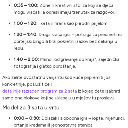
0:35 – 1:00:
Zone ili kreativni stol za koji se djeca
mogu vraćati, a odrasli imaju trenutak za razgovor.
1:00 – 1:20:
Torta ili hrana kao prirodni prijelom.
1:20 – 1:40:
Druga kraća igra – potraga za predmetima,
obiteljski bingo ili brzi pokretni izazov bez čekanja u
redu.
1:40 – 2:00:
Mirno „odigravanje do kraja“, zajednička
fotografija i glatko oproštanje.
Ako želite dvostatnu varijantu kod kuće pripremiti još
konkretnije, poslužit će i
detaljnije razrađen program za 2 sata
iz kojeg ćete izabrati
samo one blokove koji se uklapaju u mješovitu proslavu.
Model za 3 sata u vrtu
0:00 – 0:30:
Dolazak i slobodna igra – lopte, mjehurići,
crtanje kredama ili jednostavna stanica.