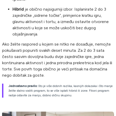
Hibrid
je obično najsigurniji izbor. Isplanirate 2 do 3
zajedničke „sidrene točke“, primjerice kratku igru,
glavnu aktivnost i tortu, a između ostavite otvorene
aktivnosti u koje se može uskočiti bez dugog
objašnjavanja.
Ako želite raspored u kojem se nitko ne dosađuje, nemojte
pokušavati popuniti svakih deset minuta. Za 2 do 3 sata
često sasvim dovoljna budu dvije zajedničke igre, jedna
kontinuirana aktivnost i jedna prirodna prekretnica kod jela ili
torte. Sve povrh toga obično je veći pritisak na domaćina
nego dobitak za goste.
Jednostavno pravilo:
što je više dobnih razlika, kasnijih dolazaka i što manje
želite stalno voditi program, to se više isplati hibrid ili zone. Fiksni program
radije ostavite za manju, dobno sličnu skupinu.