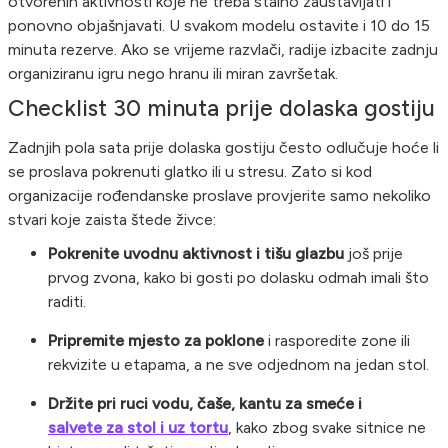
otvorenih aktivnosti koje ne treba stalno zaustavljati i
ponovno objašnjavati. U svakom modelu ostavite i 10 do 15
minuta rezerve. Ako se vrijeme razvlači, radije izbacite zadnju
organiziranu igru nego hranu ili miran završetak.
Checklist 30 minuta prije dolaska gostiju
Zadnjih pola sata prije dolaska gostiju često odlučuje hoće li
se proslava pokrenuti glatko ili u stresu. Zato si kod
organizacije rođendanske proslave provjerite samo nekoliko
stvari koje zaista štede živce:
Pokrenite uvodnu aktivnost i tišu glazbu
još prije
prvog zvona, kako bi gosti po dolasku odmah imali što
raditi.
Pripremite mjesto za poklone
i rasporedite zone ili
rekvizite u etapama, a ne sve odjednom na jedan stol.
Držite pri ruci vodu, čaše, kantu za smeće i
salvete za stol i uz tortu
, kako zbog svake sitnice ne