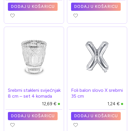
DODAJ U KOŠARICU
DODAJ U KOŠARICU
Srebrni stakleni svijećnjak
Foli balon slovo X srebrni
8 cm – set 4 komada
35 cm
12,69 €
1,24 €
DODAJ U KOŠARICU
DODAJ U KOŠARICU