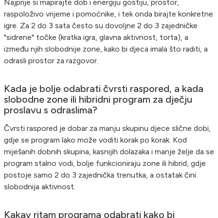
Najprije si mapirajte dob i energiju gostiju, prostor,
raspoloživo vrijeme i pomoćnike, i tek onda birajte konkretne
igre. Za 2 do 3 sata često su dovoljne 2 do 3 zajedničke
"sidrene" točke (kratka igra, glavna aktivnost, torta), a
između njih slobodnije zone, kako bi djeca imala što raditi, a
odrasli prostor za razgovor.
Kada je bolje odabrati čvrsti raspored, a kada
slobodne zone ili hibridni program za dječju
proslavu s odraslima?
Čvrsti raspored je dobar za manju skupinu djece slične dobi,
gdje se program lako može voditi korak po korak. Kod
miješanih dobnih skupina, kasnijih dolazaka i manje želje da se
program stalno vodi, bolje funkcioniraju zone ili hibrid, gdje
postoje samo 2 do 3 zajednička trenutka, a ostatak čini
slobodnija aktivnost.
Kakav ritam programa odabrati kako bi