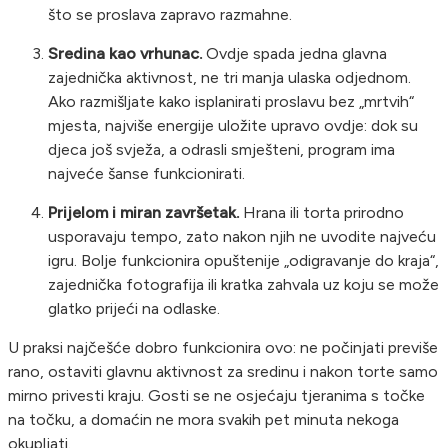
što se proslava zapravo razmahne.
Sredina kao vrhunac.
Ovdje spada jedna glavna
zajednička aktivnost, ne tri manja ulaska odjednom.
Ako razmišljate kako isplanirati proslavu bez „mrtvih“
mjesta, najviše energije uložite upravo ovdje: dok su
djeca još svježa, a odrasli smješteni, program ima
najveće šanse funkcionirati.
Prijelom i miran završetak.
Hrana ili torta prirodno
usporavaju tempo, zato nakon njih ne uvodite najveću
igru. Bolje funkcionira opuštenije „odigravanje do kraja“,
zajednička fotografija ili kratka zahvala uz koju se može
glatko prijeći na odlaske.
U praksi najčešće dobro funkcionira ovo: ne počinjati previše
rano, ostaviti glavnu aktivnost za sredinu i nakon torte samo
mirno privesti kraju. Gosti se ne osjećaju tjeranima s točke
na točku, a domaćin ne mora svakih pet minuta nekoga
okupljati.