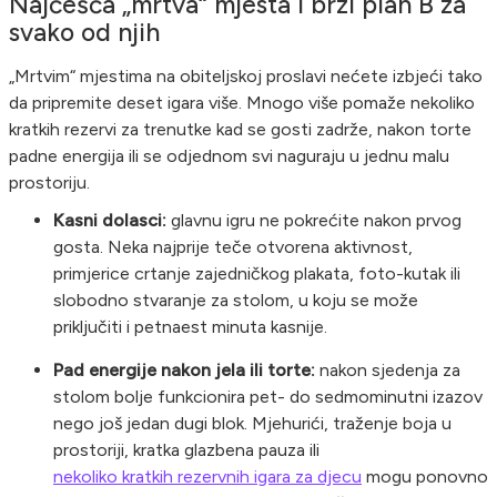
Najčešća „mrtva“ mjesta i brzi plan B za
svako od njih
„Mrtvim“ mjestima na obiteljskoj proslavi nećete izbjeći tako
da pripremite deset igara više. Mnogo više pomaže nekoliko
kratkih rezervi za trenutke kad se gosti zadrže, nakon torte
padne energija ili se odjednom svi naguraju u jednu malu
prostoriju.
Kasni dolasci:
glavnu igru ne pokrećite nakon prvog
gosta. Neka najprije teče otvorena aktivnost,
primjerice crtanje zajedničkog plakata, foto-kutak ili
slobodno stvaranje za stolom, u koju se može
priključiti i petnaest minuta kasnije.
Pad energije nakon jela ili torte:
nakon sjedenja za
stolom bolje funkcionira pet- do sedmominutni izazov
nego još jedan dugi blok. Mjehurići, traženje boja u
prostoriji, kratka glazbena pauza ili
nekoliko kratkih rezervnih igara za djecu
mogu ponovno