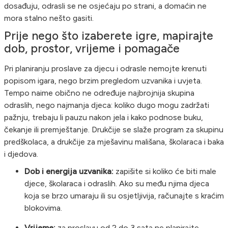
dosađuju, odrasli se ne osjećaju po strani, a domaćin ne
mora stalno nešto gasiti.
Prije nego što izaberete igre, mapirajte
dob, prostor, vrijeme i pomagače
Pri planiranju proslave za djecu i odrasle nemojte krenuti
popisom igara, nego brzim pregledom uzvanika i uvjeta.
Tempo naime obično ne određuje najbrojnija skupina
odraslih, nego najmanja djeca: koliko dugo mogu zadržati
pažnju, trebaju li pauzu nakon jela i kako podnose buku,
čekanje ili premještanje. Drukčije se slaže program za skupinu
predškolaca, a drukčije za mješavinu mališana, školaraca i baka
i djedova.
Dob i energija uzvanika:
zapišite si koliko će biti male
djece, školaraca i odraslih. Ako su među njima djeca
koja se brzo umaraju ili su osjetljivija, računajte s kraćim
blokovima.
Vrijeme:
za proslavu od 2 do 3 sata ne planirajte