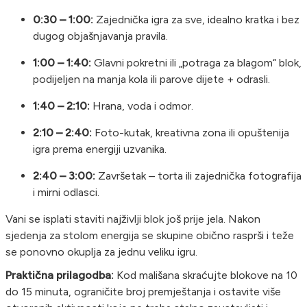
0:30 – 1:00:
Zajednička igra za sve, idealno kratka i bez
dugog objašnjavanja pravila.
1:00 – 1:40:
Glavni pokretni ili „potraga za blagom“ blok,
podijeljen na manja kola ili parove dijete + odrasli.
1:40 – 2:10:
Hrana, voda i odmor.
2:10 – 2:40:
Foto-kutak, kreativna zona ili opuštenija
igra prema energiji uzvanika.
2:40 – 3:00:
Završetak – torta ili zajednička fotografija
i mirni odlasci.
Vani se isplati staviti najživlji blok još prije jela. Nakon
sjedenja za stolom energija se skupine obično rasprši i teže
se ponovno okuplja za jednu veliku igru.
Praktična prilagodba:
Kod mališana skraćujte blokove na 10
do 15 minuta, ograničite broj premještanja i ostavite više