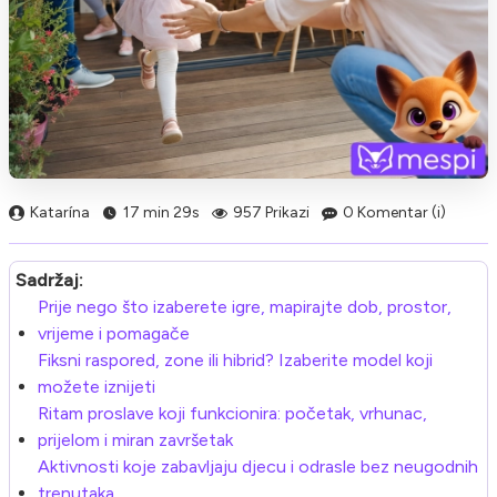
Katarína
17 min 29s
957 Prikazi
0 Komentar (i)
Sadržaj:
Prije nego što izaberete igre, mapirajte dob, prostor,
vrijeme i pomagače
Fiksni raspored, zone ili hibrid? Izaberite model koji
možete iznijeti
Ritam proslave koji funkcionira: početak, vrhunac,
prijelom i miran završetak
Aktivnosti koje zabavljaju djecu i odrasle bez neugodnih
trenutaka