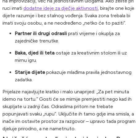
na improvizaciji, već na jednostavnim ulogama. Ako želite pri
ruci imati
dodatne ideje za dječje aktivnosti
, birajte one koje
dijete razumije i bez stalnog vođenja. Svaka zona trebala bi
imati svoju osobu, a ne neodređeno „netko će to paziti“.
Partner ili drugi odrasli
prati vrijeme i okuplja za
zajedničke trenutke.
Baka, djed ili teta
ostaje za kreativnim stolom ili uz
mirnu igru.
Starije dijete
pokazuje mlađima pravila jednostavnog
zadatka.
Prijelaze najavljujte kratko i malo unaprijed: „Za pet minuta
idemo na tortu.“ Gosti će se mirnije premjestiti nego kad ih
skupljate u zadnji čas. Odraslima pritom ne trebate
popunjavati svaku „rupu“. Uključite ih tamo gdje ima smisla, a
inače im ostavite prostor za razgovor – upravo tada program
djeluje prirodno, a ne nametnuto.