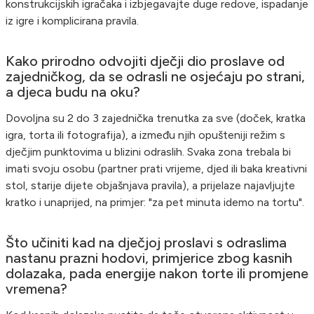
konstrukcijskih igračaka i izbjegavajte duge redove, ispadanje
iz igre i komplicirana pravila.
Kako prirodno odvojiti dječji dio proslave od
zajedničkog, da se odrasli ne osjećaju po strani,
a djeca budu na oku?
Dovoljna su 2 do 3 zajednička trenutka za sve (doček, kratka
igra, torta ili fotografija), a između njih opušteniji režim s
dječjim punktovima u blizini odraslih. Svaka zona trebala bi
imati svoju osobu (partner prati vrijeme, djed ili baka kreativni
stol, starije dijete objašnjava pravila), a prijelaze najavljujte
kratko i unaprijed, na primjer: "za pet minuta idemo na tortu".
Što učiniti kad na dječjoj proslavi s odraslima
nastanu prazni hodovi, primjerice zbog kasnih
dolazaka, pada energije nakon torte ili promjene
vremena?