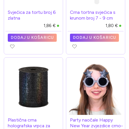
Svjećica za tortu broj 6
Crna tortna svjećica s
zlatna
krunom broj 7 - 9 cm
1,86 €
1,80 €
DODAJ U KOŠARICU
DODAJ U KOŠARICU
Plastična crna
Party naočale Happy
holografska vrpca za
New Year zvjezdice crno-