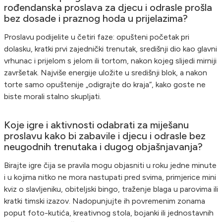
rođendanska proslava za djecu i odrasle prošla
bez dosade i praznog hoda u prijelazima?
Proslavu podijelite u četiri faze: opušteni početak pri
dolasku, kratki prvi zajednički trenutak, središnji dio kao glavni
vrhunac i prijelom s jelom ili tortom, nakon kojeg slijedi mirniji
završetak. Najviše energije uložite u središnji blok, a nakon
torte samo opuštenije „odigrajte do kraja“, kako goste ne
biste morali stalno skupljati.
Koje igre i aktivnosti odabrati za miješanu
proslavu kako bi zabavile i djecu i odrasle bez
neugodnih trenutaka i dugog objašnjavanja?
Birajte igre čija se pravila mogu objasniti u roku jedne minute
i u kojima nitko ne mora nastupati pred svima, primjerice mini
kviz o slavljeniku, obiteljski bingo, traženje blaga u parovima ili
kratki timski izazov. Nadopunjujte ih povremenim zonama
poput foto-kutića, kreativnog stola, bojanki ili jednostavnih