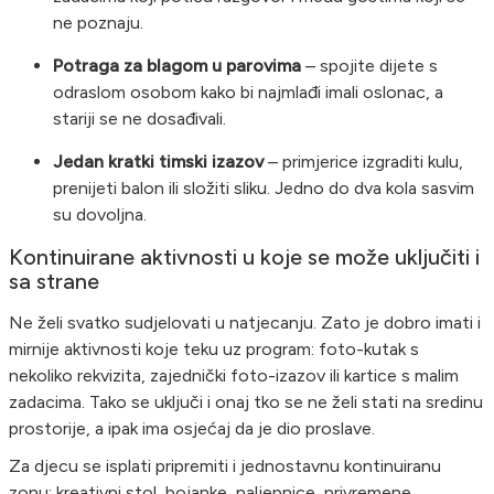
ne poznaju.
Potraga za blagom u parovima
– spojite dijete s
odraslom osobom kako bi najmlađi imali oslonac, a
stariji se ne dosađivali.
Jedan kratki timski izazov
– primjerice izgraditi kulu,
prenijeti balon ili složiti sliku. Jedno do dva kola sasvim
su dovoljna.
Kontinuirane aktivnosti u koje se može uključiti i
sa strane
Ne želi svatko sudjelovati u natjecanju. Zato je dobro imati i
mirnije aktivnosti koje teku uz program: foto-kutak s
nekoliko rekvizita, zajednički foto-izazov ili kartice s malim
zadacima. Tako se uključi i onaj tko se ne želi stati na sredinu
prostorije, a ipak ima osjećaj da je dio proslave.
Za djecu se isplati pripremiti i jednostavnu kontinuiranu
zonu: kreativni stol, bojanke, naljepnice, privremene