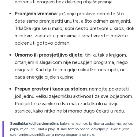
pokrenuti program bez daljnjeg objašnjavanja.
Promjena vremena:
još prije proslave odredite što
ćete samo premjestiti unutra, a što odmah zamijeniti.
Trkačke igre se u maloj sobi često pretvore u kaos, dok
mini kviz, zadatak u parovima ili kreativni stol možete
pokrenuti gotovo odmah.
Umorno ili preosjetljivo dijete:
tihi kutak s knjigom,
crtanjem ili slagalicom nije neuspjeh programa, nego
osigurač. Kad dijete ima gdje nakratko odstupiti, ne
pada energija cijele skupine.
Prepun prostor i kaos za stolom:
nemojte pokretati
još jednu veliku zajedničku aktivnost za sve odjednom.
Podijelite uzvanike u dva mala zadatka ili na dvije
stanice, kako nitko ne bi morao dugo čekati u redu.
Spasilačka kutijica domaćina:
balon, naljepnice, kartice sa zadacima, bojice,
papir, mjehurići i kratki playlist. Kad tempo padne, dovoljno je izvaditi jednu
stvar umjesto osmišljavanja novog programa od nule.