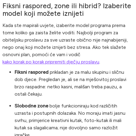
Fiksni raspored, zone ili hibrid? Izaberite
model koji možete iznijeti
Kada ste mapirali uvjete, izaberite model programa prema
tome koliko ga zaista želite voditi. Najbolji program za
obiteljsku proslavu za sve uzraste obično nije najnabijeniji,
nego onaj koji možete iznijeti bez stresa. Ako tek slažete
osnovni plan, pomoći će vam i vodič
kako korak po korak pripremiti dječju proslavu
.
Fiksni raspored
prikladan je za malu skupinu i sličnu
dob djece. Pregledan je, ali se na mješovitoj proslavi
brzo raspadne: netko kasni, mališan treba pauzu, a
ostali čekaju.
Slobodne zone
bolje funkcioniraju kod različitih
uzrasta i postupnih dolazaka. No moraju imati jasnu
svrhu, primjerice kreativni kutak, foto-kutak ili mali
kutak sa slagalicama; nije dovoljno samo razložit
igračke.