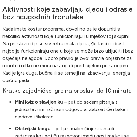
Aktivnosti koje zabavljaju djecu i odrasle
bez neugodnih trenutaka
Kada imate kostur programa, dovoljno ga je dopuniti s
nekoliko aktivnosti koje funkcioniraju i u mješovitoj skupini.
Na proslavi gdje se susretnu mala djeca, školarci i odrasli,
najbolje funkcioniraju one u koje se može brzo uključiti i bez
osjećaja nelagode. Dobro pravilo je ovo: pravila objasnite za
minutu i nitko ne mora nastupati pred cijelom prostorijom.
Kad je igra duga, bučna ili se temelji na izbacivanju, energija
obično pada.
Kratke zajedničke igre na proslavi do 10 minuta
Mini kviz o slavljeniku
– pet do sedam pitanja s
jednostavnim načinom odgovora. Zabavit će i bake i
djedove i školarce.
Obiteljski bingo
– polja s malim činjenicama ili
zadacima koji potiču razgovor i među gostima koji se