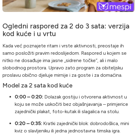
Ogledni raspored za 2 do 3 sata: verzija
kod kuće i u vrtu
Kada već poznajete ritam i vrste aktivnosti, preostaje ih
samo posložiti pravim redoslijedom. Raspored u kojem se
nitko ne dosađuje ima jasne „sidrene točke“, ali i malo
slobodnog prostora. Upravo zato program za obiteljsku
proslavu obično djeluje mirnije i za goste i za domaćina.
Model za 2 sata kod kuće
0:00 – 0:20:
Dolazak gostiju i otvorena aktivnost u
koju se može uskočiti bez objašnjavanja – primjerice
zajednički plakat, foto-kutak ili slagalica na stolu.
0:20 – 0:35:
Kratki zajednički blok: dobrodošlica, mini
kviz o slavljeniku ili jedna jednostavna timska igra.